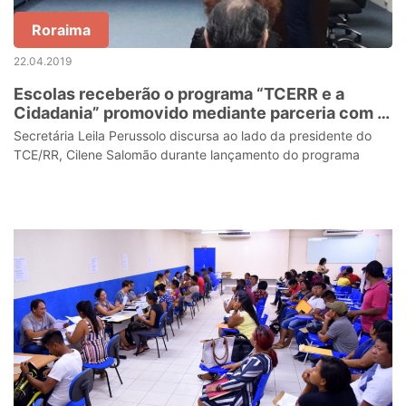
Roraima
22.04.2019
Escolas receberão o programa “TCERR e a
Cidadania” promovido mediante parceria com o
Tribunal de Contas do Estado
Secretária Leila Perussolo discursa ao lado da presidente do
TCE/RR, Cilene Salomão durante lançamento do programa