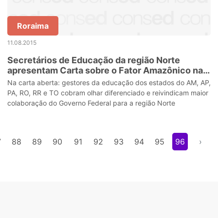
Roraima
11.08.2015
Secretários de Educação da região Norte
apresentam Carta sobre o Fator Amazônico na
Educação
Na carta aberta: gestores da educação dos estados do AM, AP,
PA, RO, RR e TO cobram olhar diferenciado e reivindicam maior
colaboração do Governo Federal para a região Norte
7
88
89
90
91
92
93
94
95
96
›