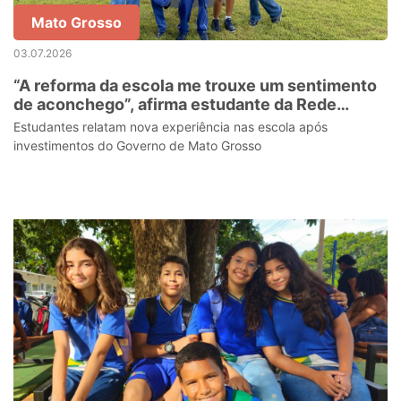
Mato Grosso
03.07.2026
“A reforma da escola me trouxe um sentimento
de aconchego”, afirma estudante da Rede
Estadual
Estudantes relatam nova experiência nas escola após
investimentos do Governo de Mato Grosso