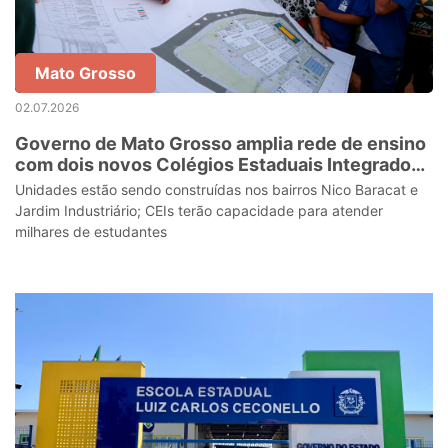
Mato Grosso
02.07.2026
Governo de Mato Grosso amplia rede de ensino
com dois novos Colégios Estaduais Integrados
em Cuiabá
Unidades estão sendo construídas nos bairros Nico Baracat e
Jardim Industriário; CEIs terão capacidade para atender
milhares de estudantes