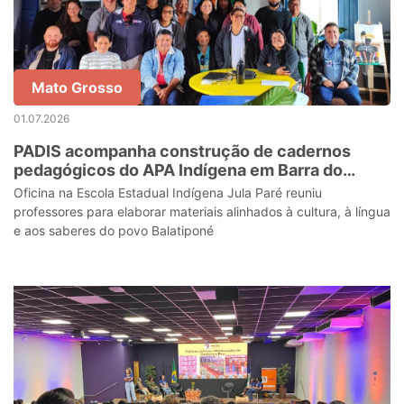
Mato Grosso
01.07.2026
PADIS acompanha construção de cadernos
pedagógicos do APA Indígena em Barra do
Bugres
Oficina na Escola Estadual Indígena Jula Paré reuniu
professores para elaborar materiais alinhados à cultura, à língua
e aos saberes do povo Balatiponé