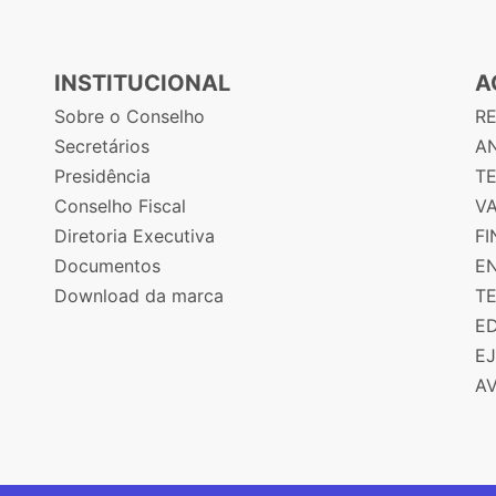
INSTITUCIONAL
A
Sobre o Conselho
R
Secretários
AN
Presidência
T
Conselho Fiscal
V
Diretoria Executiva
F
Documentos
E
Download da marca
T
E
E
A