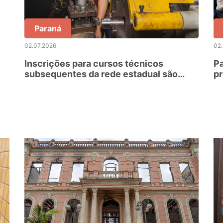
Paraná
02.07.2026
02
Inscrições para cursos técnicos
P
subsequentes da rede estadual são
pr
prorrogadas até sexta-feira
e