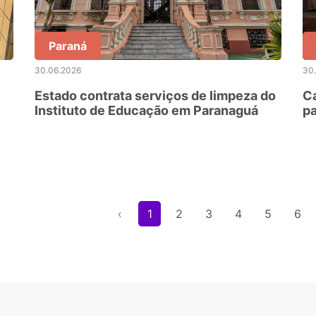
Paraná
30.06.2026
30
Estado contrata serviços de limpeza do
Ca
Instituto de Educação em Paranaguá
pa
ca
‹
1
2
3
4
5
6