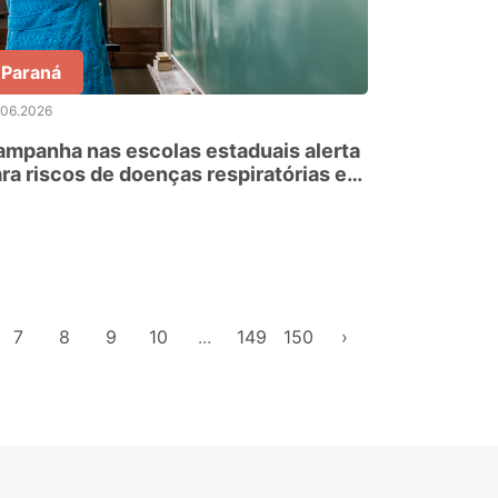
Paraná
.06.2026
mpanha nas escolas estaduais alerta
ra riscos de doenças respiratórias e
rdiovasculares
7
8
9
10
...
149
150
›