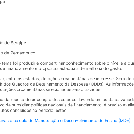
apá
ão de Sergipe
ção de Pernambuco
o tema foi produzir e compartilhar conhecimento sobre o nível e a 
is de financiamento e propostas estaduais de melhoria do gasto.
ar, entre os estados, dotações orçamentárias de interesse. Será defi
ir dos Quadros de Detalhamento da Despesa (QDDs). As informações
dotações orçamentárias selecionadas serão trazidas.
ção da receita de educação dos estados, levando em conta as variada
ivo de subsidiar políticas nacionais de financiamento, é preciso aval
dutos concluídos no período, estão:
ivas e cálculo de Manutenção e Desenvolvimento do Ensino (MDE)