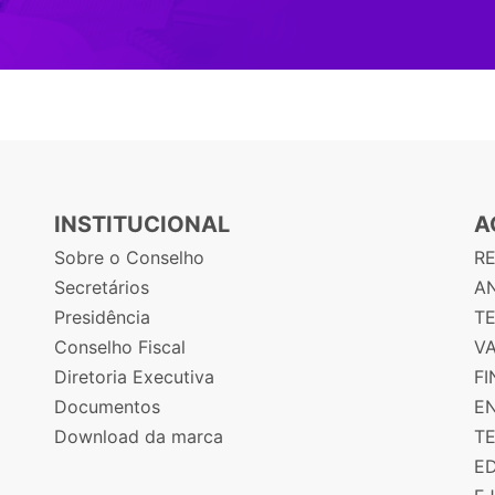
INSTITUCIONAL
A
Sobre o Conselho
R
Secretários
AN
Presidência
T
Conselho Fiscal
V
Diretoria Executiva
F
Documentos
E
Download da marca
T
E