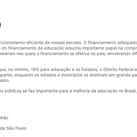
O
uncionamento eficiente de nossas escolas. O financiamento adequado
ca do financiamento da educação assumiu importante papel na comp
eriais nas quais o financiamento se efetiva no país, envolvendo dife
que, no mínimo, 18% para educação e os Estados, o Distrito Federal e
perior, enquanto os estados e municípios os destinam em grande par
édio.
 públicos se faz importante para a melhoria da educação no Brasil,
nhão
 de São Paulo