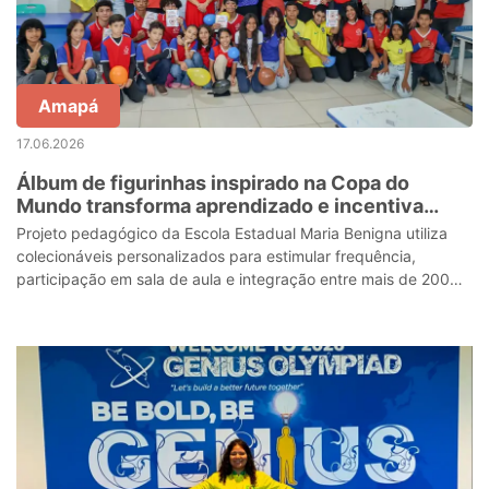
Amapá
17.06.2026
Álbum de figurinhas inspirado na Copa do
Mundo transforma aprendizado e incentiva
estudantes em escola estadual de Macapá
Projeto pedagógico da Escola Estadual Maria Benigna utiliza
colecionáveis personalizados para estimular frequência,
participação em sala de aula e integração entre mais de 200
alunos do ensino fundame