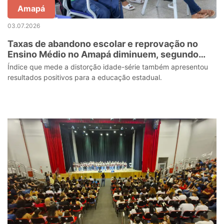
Amapá
03.07.2026
Taxas de abandono escolar e reprovação no
Ensino Médio no Amapá diminuem, segundo
dados do Censo Escolar 2025
Índice que mede a distorção idade-série também apresentou
resultados positivos para a educação estadual.