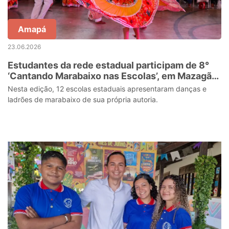
Amapá
23.06.2026
Estudantes da rede estadual participam de 8°
‘Cantando Marabaixo nas Escolas’, em Mazagão
Velho
Nesta edição, 12 escolas estaduais apresentaram danças e
ladrões de marabaixo de sua própria autoria.