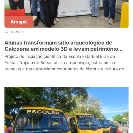
Amapá
22.06.2026
Alunas transformam sítio arqueológico de
Calçoene em modelo 3D e levam patrimônio
amapaense para dentro da escola em Porto
Projeto de iniciação científica da Escola Estadual Elias de
Grande
Freitas Trajano de Souza utiliza arqueologia, astronomia e
tecnologia para aproximar estudantes da história e cultura do
Amapá.