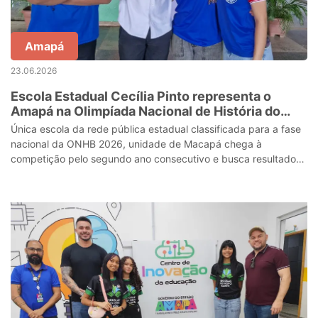
Amapá
23.06.2026
Escola Estadual Cecília Pinto representa o
Amapá na Olimpíada Nacional de História do
Brasil e reforça excelência da educação pública
Única escola da rede pública estadual classificada para a fase
nacional da ONHB 2026, unidade de Macapá chega à
competição pelo segundo ano consecutivo e busca resultado
ainda melhor com apoio do Gove