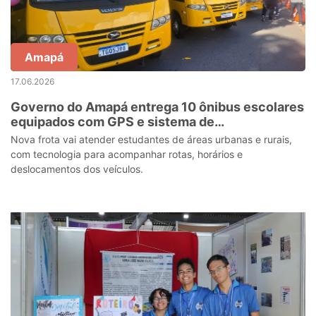
Amapá
17.06.2026
Governo do Amapá entrega 10 ônibus escolares
equipados com GPS e sistema de
monitoramento em tempo real
Nova frota vai atender estudantes de áreas urbanas e rurais,
com tecnologia para acompanhar rotas, horários e
deslocamentos dos veículos.