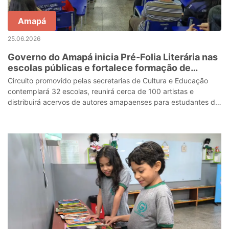
Amapá
25.06.2026
Governo do Amapá inicia Pré-Folia Literária nas
escolas públicas e fortalece formação de
leitores nos 16 municípios
Circuito promovido pelas secretarias de Cultura e Educação
contemplará 32 escolas, reunirá cerca de 100 artistas e
distribuirá acervos de autores amapaenses para estudantes de
todo o estado.