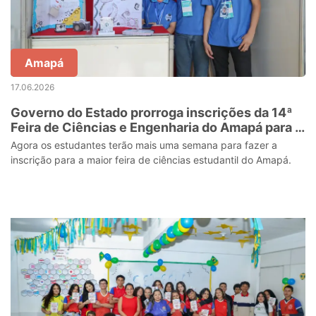
Amapá
17.06.2026
Governo do Estado prorroga inscrições da 14ª
Feira de Ciências e Engenharia do Amapá para o
dia 23 de junho
Agora os estudantes terão mais uma semana para fazer a
inscrição para a maior feira de ciências estudantil do Amapá.