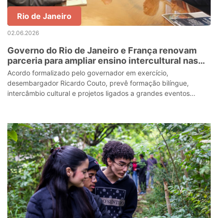
Rio de Janeiro
02.06.2026
Governo do Rio de Janeiro e França renovam
parceria para ampliar ensino intercultural nas
escolas estaduais
Acordo formalizado pelo governador em exercício,
desembargador Ricardo Couto, prevê formação bilíngue,
intercâmbio cultural e projetos ligados a grandes eventos
internacionai