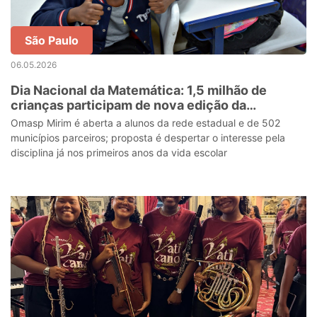
São Paulo
06.05.2026
Dia Nacional da Matemática: 1,5 milhão de
crianças participam de nova edição da
olimpíada de SP para os anos iniciais
Omasp Mirim é aberta a alunos da rede estadual e de 502
municípios parceiros; proposta é despertar o interesse pela
disciplina já nos primeiros anos da vida escolar