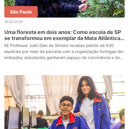
São Paulo
26.05.2026
Uma floresta em dois anos: Como escola de SP
se transformou em exemplar da Mata Atlântica
em meio a prédios da zona leste
EE Professor João Dias da Silveira recebeu plantio de 630
espécies por meio de parceria com a organização formigas-de-
embaúba; estudantes ganharam espaço de convivência e de
respiro e sala de aula ao