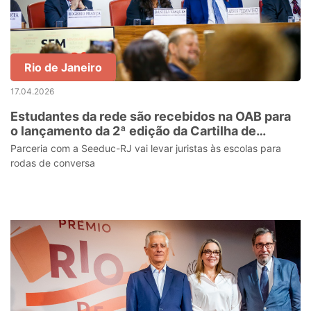
Rio de Janeiro
17.04.2026
Estudantes da rede são recebidos na OAB para
o lançamento da 2ª edição da Cartilha de
Combate à Intolerância Religiosa
Parceria com a Seeduc-RJ vai levar juristas às escolas para
rodas de conversa