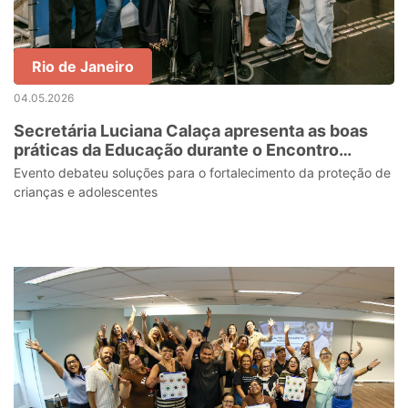
Rio de Janeiro
04.05.2026
Secretária Luciana Calaça apresenta as boas
práticas da Educação durante o Encontro
Nacional dos Magistrados da Infância e
Evento debateu soluções para o fortalecimento da proteção de
Juventude
crianças e adolescentes