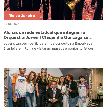
Rio de Janeiro
04.05.2026
Alunas da rede estadual que integram a
Orquestra Juvenil Chiquinha Gonzaga se
apresentaram para o Papa Leão XIV no Vaticano
Jovens também participaram de concerto na Embaixada
Brasileira em Roma e visitaram museus e pontos turísticos