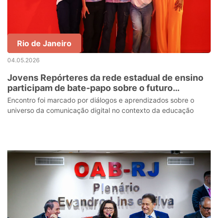
Rio de Janeiro
04.05.2026
Jovens Repórteres da rede estadual de ensino
participam de bate-papo sobre o futuro
tecnológico no Instituto Coca-Cola
Encontro foi marcado por diálogos e aprendizados sobre o
universo da comunicação digital no contexto da educação