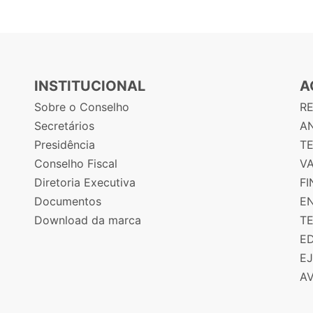
INSTITUCIONAL
A
Sobre o Conselho
R
Secretários
AN
Presidência
T
Conselho Fiscal
V
Diretoria Executiva
F
Documentos
E
Download da marca
T
E
E
A