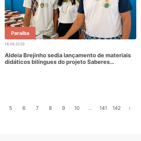
Paraíba
16.06.2026
Aldeia Brejinho sedia lançamento de materiais
didáticos bilíngues do projeto Saberes
Indígenas na Escola
5
6
7
8
9
10
...
141
142
›