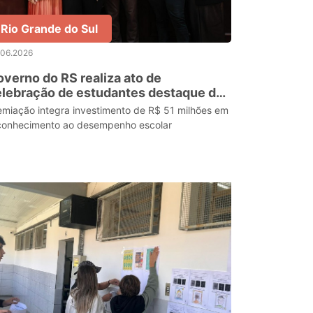
Rio Grande do Sul
.06.2026
verno do RS realiza ato de
lebração de estudantes destaque do
aers 2025
emiação integra investimento de R$ 51 milhões em
conhecimento ao desempenho escolar