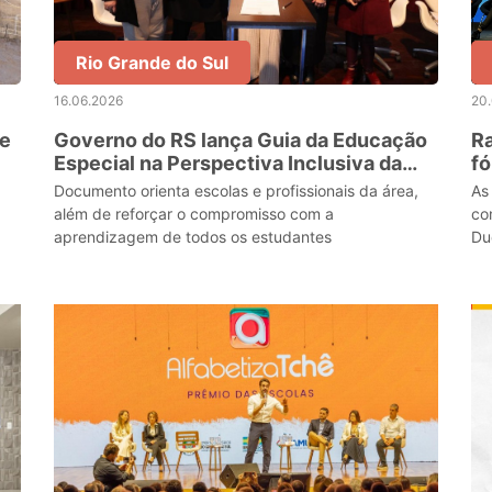
Rio Grande do Sul
16.06.2026
20
de
Governo do RS lança Guia da Educação
Ra
Especial na Perspectiva Inclusiva da
f
Rede Estadual de Ensino
L
Documento orienta escolas e profissionais da área,
As
além de reforçar o compromisso com a
co
aprendizagem de todos os estudantes
Du