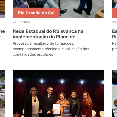
Rio Grande do Sul
24.06.2026
23
lhe
Rede Estadual do RS avança na
Es
e
implementação do Plano de
Re
Contingência Escolar para Eventos
co
Processo é resultado de formações,
Pa
Climáticos
ev
acompanhamento técnico e mobilização das
pr
comunidades escolares