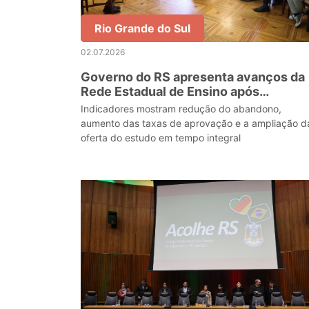
Rio Grande do Sul
02.07.2026
Governo do RS apresenta avanços da
Rede Estadual de Ensino após
reestruturação da educação
Indicadores mostram redução do abandono,
aumento das taxas de aprovação e a ampliação d
oferta do estudo em tempo integral