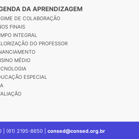
GENDA DA APRENDIZAGEM
EGIME DE COLABORAÇÃO
OS FINAIS
EMPO INTEGRAL
ALORIZAÇÃO DO PROFESSOR
INANCIAMENTO
NSINO MÉDIO
ECNOLOGIA
DUCAÇÃO ESPECIAL
JA
VALIAÇÃO
00 | (61) 2195-8650 |
consed@consed.org.br