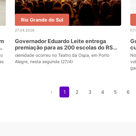
Rio Grande do Sul
27.04.2026
07
am
Governador Eduardo Leite entrega
Go
premiação para as 200 escolas do RS
cu
com os melhores resultados no
e
do
olenidade ocorreu no Teatro da Ospa, em Porto
No
Programa Alfabetiza Tchê
as
Alegre, nesta segunda (27/4)
vo
ga
‹
1
2
3
4
5
6