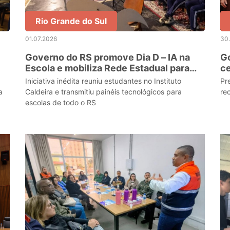
Rio Grande do Sul
01.07.2026
30
Governo do RS promove Dia D – IA na
Go
Escola e mobiliza Rede Estadual para
ce
debater inteligência artificial
S
Iniciativa inédita reuniu estudantes no Instituto
Pr
a
Caldeira e transmitiu painéis tecnológicos para
re
escolas de todo o RS