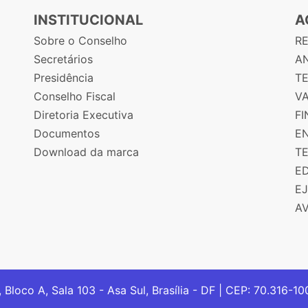
INSTITUCIONAL
A
Sobre o Conselho
R
Secretários
AN
Presidência
T
Conselho Fiscal
V
Diretoria Executiva
F
Documentos
E
Download da marca
T
E
E
A
, Bloco A, Sala 103 - Asa Sul, Brasília - DF | CEP: 70.316-1