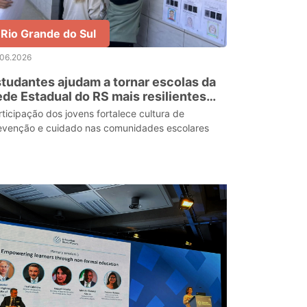
Rio Grande do Sul
.06.2026
tudantes ajudam a tornar escolas da
de Estadual do RS mais resilientes
m plano de contingência para
rticipação dos jovens fortalece cultura de
entos climáticos
evenção e cuidado nas comunidades escolares