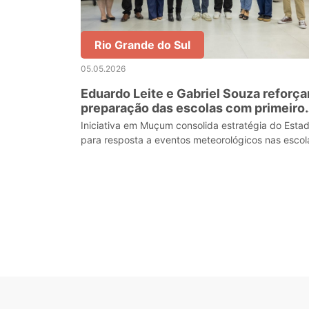
Rio Grande do Sul
05.05.2026
Eduardo Leite e Gabriel Souza reforç
preparação das escolas com primeiro
plano climático da Rede Estadual
Iniciativa em Muçum consolida estratégia do Esta
gaúcha
para resposta a eventos meteorológicos nas escol