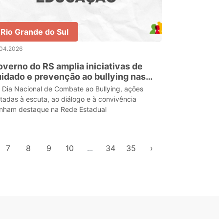
Rio Grande do Sul
.04.2026
verno do RS amplia iniciativas de
idado e prevenção ao bullying nas
scolas
 Dia Nacional de Combate ao Bullying, ações
ltadas à escuta, ao diálogo e à convivência
nham destaque na Rede Estadual
7
8
9
10
...
34
35
›