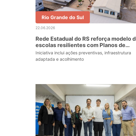
Rio Grande do Sul
22.06.2026
Rede Estadual do RS reforça modelo 
escolas resilientes com Planos de
Contingência para emergências
Iniciativa inclui ações preventivas, infraestrutura
meteorológicas
adaptada e acolhimento