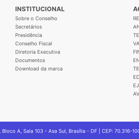
INSTITUCIONAL
A
Sobre o Conselho
R
Secretários
AN
Presidência
T
Conselho Fiscal
V
Diretoria Executiva
F
Documentos
E
Download da marca
T
E
E
A
, Bloco A, Sala 103 - Asa Sul, Brasília - DF | CEP: 70.316-1