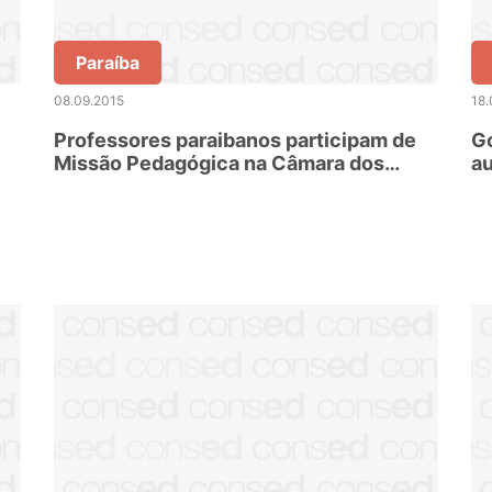
Paraíba
08.09.2015
18.
Professores paraibanos participam de
Go
Missão Pedagógica na Câmara dos
au
Deputados em Brasília
ca