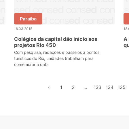
Paraíba
18.03.2015
18.
Colégios da capital dão início aos
A 
projetos Rio 450
qu
es
Com pesquisa, redações e passeios a pontos
turísticos do Rio, unidades trabalham para
comemorar a data
‹
1
2
...
133
134
135