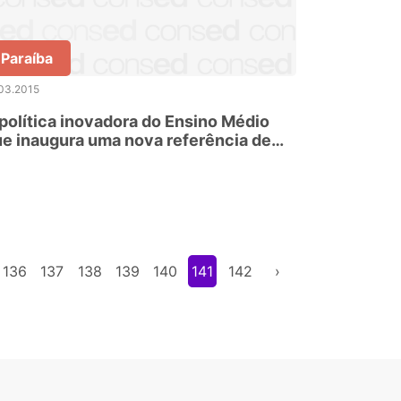
Paraíba
03.2015
política inovadora do Ensino Médio
e inaugura uma nova referência de
cola para o jovem do século 21
136
137
138
139
140
141
142
›