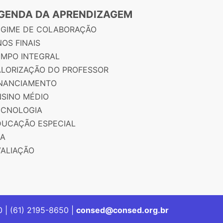
GENDA DA APRENDIZAGEM
EGIME DE COLABORAÇÃO
OS FINAIS
EMPO INTEGRAL
ALORIZAÇÃO DO PROFESSOR
INANCIAMENTO
NSINO MÉDIO
ECNOLOGIA
DUCAÇÃO ESPECIAL
JA
VALIAÇÃO
00 | (61) 2195-8650 |
consed@consed.org.br