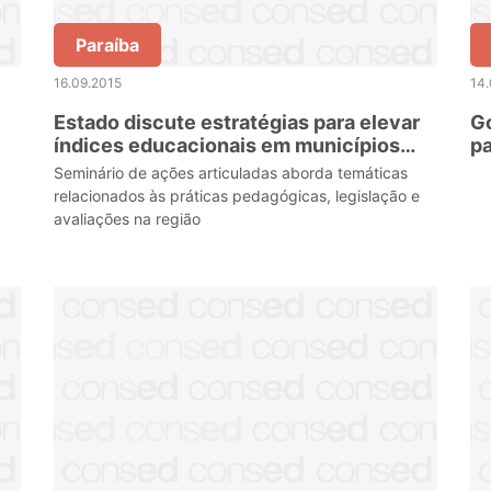
Paraíba
16.09.2015
14.
Estado discute estratégias para elevar
Go
índices educacionais em municípios
pa
sertanejos
Pr
Seminário de ações articuladas aborda temáticas
relacionados às práticas pedagógicas, legislação e
avaliações na região