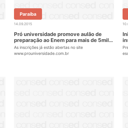
Paraíba
14.09.2015
10.
Pró universidade promove aulão de
In
preparação ao Enem para mais de 5mil
in
alunos em Santa Catarina
As inscrições já estão abertas no site
Pr
www.prouniversidade.com.br
es