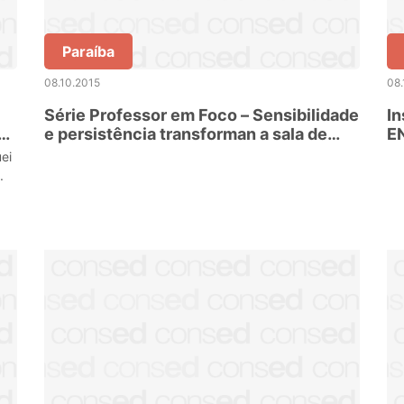
Paraíba
08.10.2015
08.
Série Professor em Foco – Sensibilidade
In
o
e persistência transforman a sala de
E
aula
ei
.