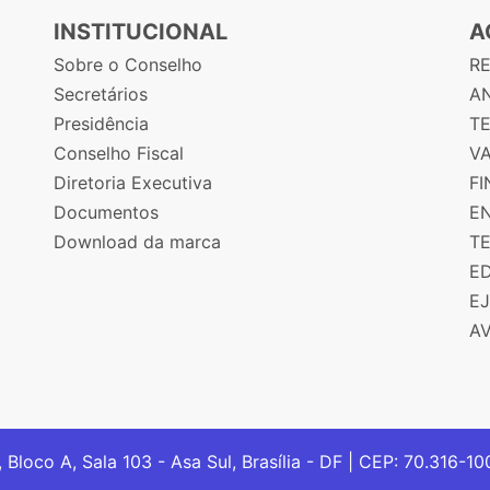
INSTITUCIONAL
A
Sobre o Conselho
R
Secretários
AN
Presidência
T
Conselho Fiscal
V
Diretoria Executiva
F
Documentos
E
Download da marca
T
E
E
A
, Bloco A, Sala 103 - Asa Sul, Brasília - DF | CEP: 70.316-1