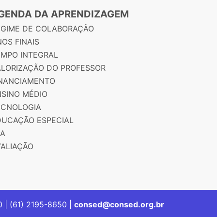
GENDA DA APRENDIZAGEM
EGIME DE COLABORAÇÃO
OS FINAIS
EMPO INTEGRAL
ALORIZAÇÃO DO PROFESSOR
INANCIAMENTO
NSINO MÉDIO
ECNOLOGIA
DUCAÇÃO ESPECIAL
JA
VALIAÇÃO
00 | (61) 2195-8650 |
consed@consed.org.br