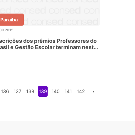
Paraíba
09.2015
scrições dos prêmios Professores do
asil e Gestão Escolar terminam nesta
gunda-feira
136
137
138
139
140
141
142
›