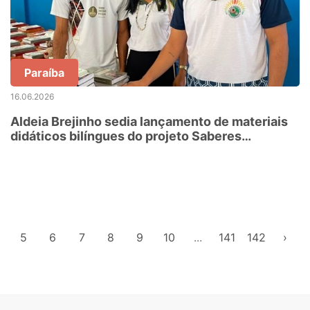
Paraíba
16.06.2026
Aldeia Brejinho sedia lançamento de materiais
didáticos bilíngues do projeto Saberes
Indígenas na Escola
5
6
7
8
9
10
...
141
142
›