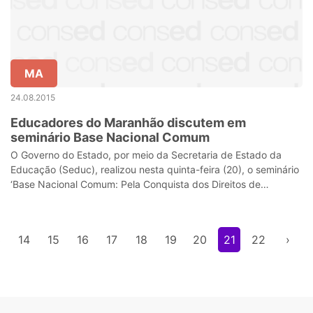
MA
24.08.2015
Educadores do Maranhão discutem em
seminário Base Nacional Comum
O Governo do Estado, por meio da Secretaria de Estado da
Educação (Seduc), realizou nesta quinta-feira (20), o seminário
‘Base Nacional Comum: Pela Conquista dos Direitos de
Aprendizagem’, no Espaço O
3
14
15
16
17
18
19
20
21
22
›