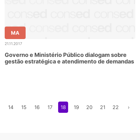
MA
21.11.2017
Governo e Ministério Público dialogam sobre
gestão estratégica e atendimento de demandas
3
14
15
16
17
18
19
20
21
22
›