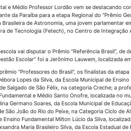
tal e Médio Professor Lordão vem se destacando com
ante da Paraíba para a etapa Regional do “Prêmio Ges
a Brasileira de Astronomia, uma jovem parlamentar 
eira de Tecnologia (Fetech), no Centro de Integraçã
escola vai disputar o Prêmio “Referência Brasil”, de 
estão Escolar” foi a Jerônimo Lauwem, localizada em
rêmio “Professores do Brasil”, os finalistas da etapa
Débora Lopes da Silva, da Escola Municipal de Ensino 
 de Salgado de São Félix, na categoria Creche; a pro
, Fundamental e Médio Santo Onofre, localizada no mu
ldina Germano Soares, da Escola Municipal de Educaç
de São João do Rio do Peixe, na Categoria Ciclo de A
 Ensino Fundamental Milton Lúcio da Silva, localiza
exsandra Maria Brasileiro Silva, da Escola Estadual 