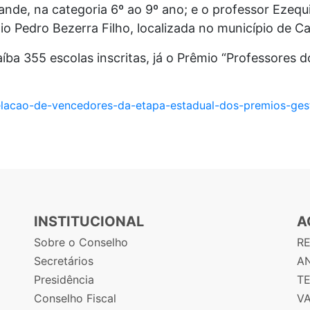
nde, na categoria 6º ao 9º ano; e o professor Ezequi
o Pedro Bezerra Filho, localizada no município de C
ba 355 escolas inscritas, já o Prêmio “Professores d
relacao-de-vencedores-da-etapa-estadual-dos-premios-gest
INSTITUCIONAL
A
Sobre o Conselho
R
Secretários
AN
Presidência
T
Conselho Fiscal
V