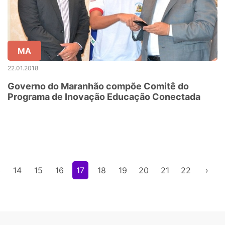
MA
22.01.2018
Governo do Maranhão compõe Comitê do
Programa de Inovação Educação Conectada
3
14
15
16
17
18
19
20
21
22
›