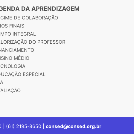
GENDA DA APRENDIZAGEM
EGIME DE COLABORAÇÃO
OS FINAIS
EMPO INTEGRAL
ALORIZAÇÃO DO PROFESSOR
INANCIAMENTO
NSINO MÉDIO
ECNOLOGIA
DUCAÇÃO ESPECIAL
JA
VALIAÇÃO
00 | (61) 2195-8650 |
consed@consed.org.br