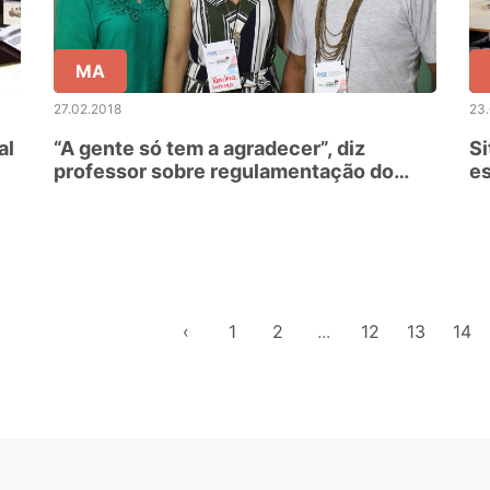
MA
27.02.2018
23
al
“A gente só tem a agradecer”, diz
Si
professor sobre regulamentação do
es
Magistério Indígena
e
‹
1
2
...
12
13
14