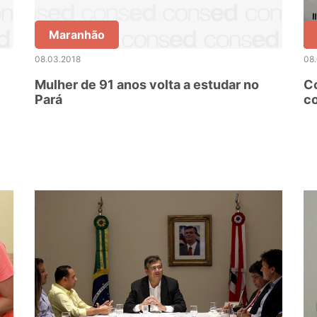
Maranhão
08.03.2018
08
Mulher de 91 anos volta a estudar no
Co
Pará
co
d