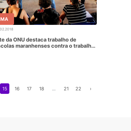
MA
.02.2018
te da ONU destaca trabalho de
colas maranhenses contra o trabalho
scravo
15
16
17
18
...
21
22
›