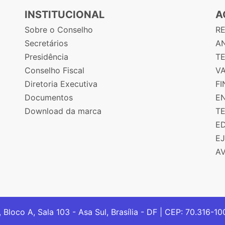
INSTITUCIONAL
A
Sobre o Conselho
R
Secretários
AN
Presidência
T
Conselho Fiscal
V
Diretoria Executiva
F
Documentos
E
Download da marca
T
E
E
A
, Bloco A, Sala 103 - Asa Sul, Brasília - DF | CEP: 70.316-1