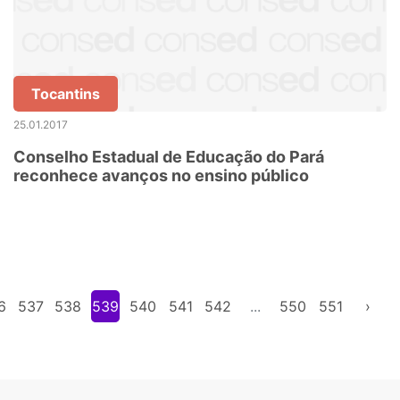
Tocantins
25.01.2017
Conselho Estadual de Educação do Pará
reconhece avanços no ensino público
6
537
538
539
540
541
542
...
550
551
›