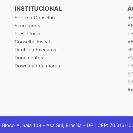
INSTITUCIONAL
A
Sobre o Conselho
R
Secretários
AN
Presidência
T
Conselho Fiscal
V
Diretoria Executiva
F
Documentos
E
Download da marca
T
E
E
A
, Bloco A, Sala 103 - Asa Sul, Brasília - DF | CEP: 70.316-1