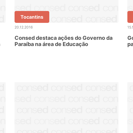
Tocantins
20.12.2016
15.
Consed destaca ações do Governo da
Go
a
Paraíba na área de Educação
pa
c