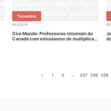
Tocantins
06.12.2016
28.
Gira Mundo: Professoras retornam do
J
Canadá com entusiasmo de multiplicar
d
experiências educacionais
‹
1
2
...
537
538
539