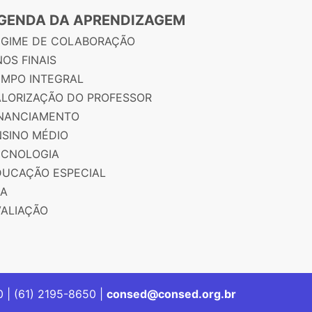
GENDA DA APRENDIZAGEM
EGIME DE COLABORAÇÃO
OS FINAIS
EMPO INTEGRAL
ALORIZAÇÃO DO PROFESSOR
INANCIAMENTO
NSINO MÉDIO
ECNOLOGIA
DUCAÇÃO ESPECIAL
JA
VALIAÇÃO
00 | (61) 2195-8650 |
consed@consed.org.br