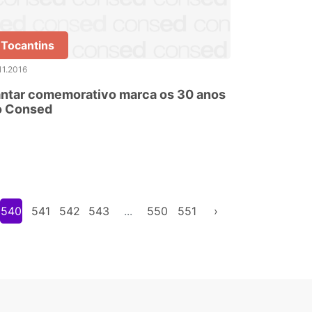
Tocantins
11.2016
antar comemorativo marca os 30 anos
o Consed
540
541
542
543
...
550
551
›