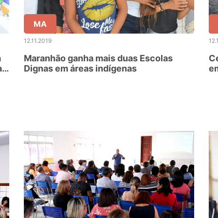
MA
12.11.2019
12.
a
Maranhão ganha mais duas Escolas
Ce
ar
Dignas em áreas indígenas
em
E