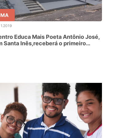
MA
11.2019
ntro Educa Mais Poeta Antônio José,
 Santa Inês,receberá o primeiro
spaço Maker sustentável do MA