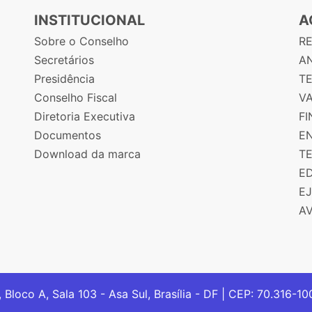
INSTITUCIONAL
A
Sobre o Conselho
R
Secretários
AN
Presidência
T
Conselho Fiscal
V
Diretoria Executiva
F
Documentos
E
Download da marca
T
E
E
A
, Bloco A, Sala 103 - Asa Sul, Brasília - DF | CEP: 70.316-1