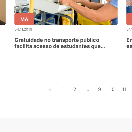
MA
04.11.2019
01.
Gratuidade no transporte público
Em
facilita acesso de estudantes que
es
participaram do Enem
se
m
‹
1
2
...
9
10
11