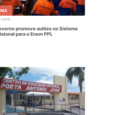
MA
11.2019
overno promove aulões no Sistema
isional para o Enem PPL