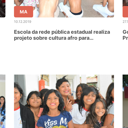
MA
10.12.2019
27.
Escola da rede pública estadual realiza
G
projeto sobre cultura afro para
Pr
oportunizar formas de transformação
social a seus estudantes