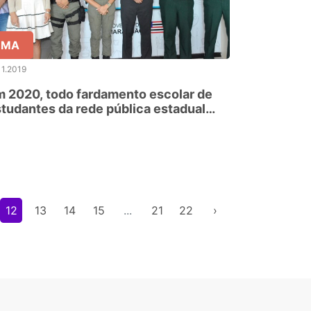
MA
11.2019
 2020, todo fardamento escolar de
tudantes da rede pública estadual
rá produzido por detentos
aranhenses
12
13
14
15
...
21
22
›