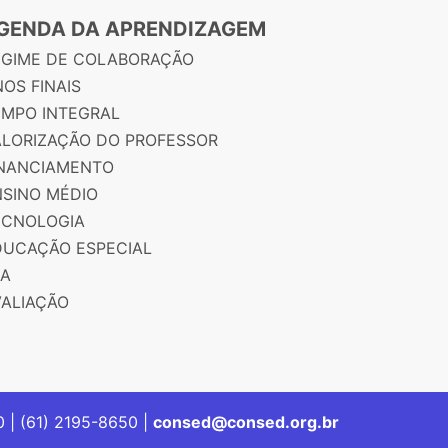
GENDA DA APRENDIZAGEM
EGIME DE COLABORAÇÃO
OS FINAIS
EMPO INTEGRAL
ALORIZAÇÃO DO PROFESSOR
INANCIAMENTO
NSINO MÉDIO
ECNOLOGIA
DUCAÇÃO ESPECIAL
JA
VALIAÇÃO
00 | (61) 2195-8650 |
consed@consed.org.br