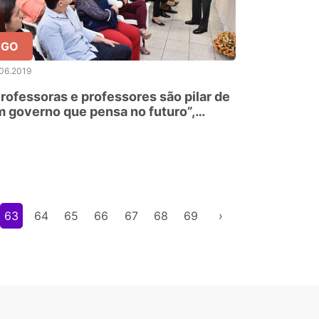
GO
06.2019
rofessoras e professores são pilar de
 governo que pensa no futuro”,
irma Ronaldo Caiado
63
64
65
66
67
68
69
›