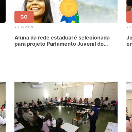
GO
26.06.2019
26.
Aluna da rede estadual é selecionada
J
para projeto Parlamento Juvenil do
em
Mercosul