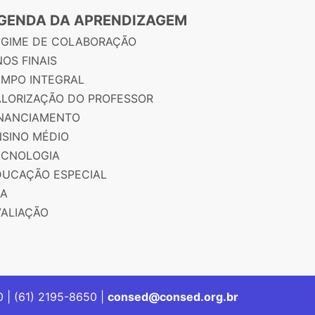
GENDA DA APRENDIZAGEM
EGIME DE COLABORAÇÃO
OS FINAIS
EMPO INTEGRAL
ALORIZAÇÃO DO PROFESSOR
INANCIAMENTO
NSINO MÉDIO
ECNOLOGIA
DUCAÇÃO ESPECIAL
JA
VALIAÇÃO
00 | (61) 2195-8650 |
consed@consed.org.br