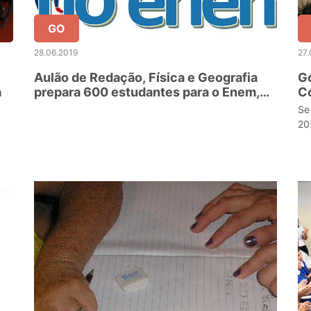
GO
28.06.2019
27.
Aulão de Redação, Física e Geografia
G
a
prepara 600 estudantes para o Enem,
C
em Aparecida de Goiânia
pr
Se
p
20