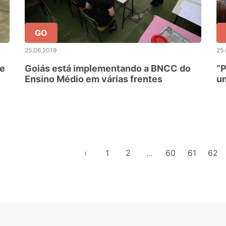
GO
25.06.2019
25.
de
Goiás está implementando a BNCC do
“P
Ensino Médio em várias frentes
um
af
‹
1
2
...
60
61
62