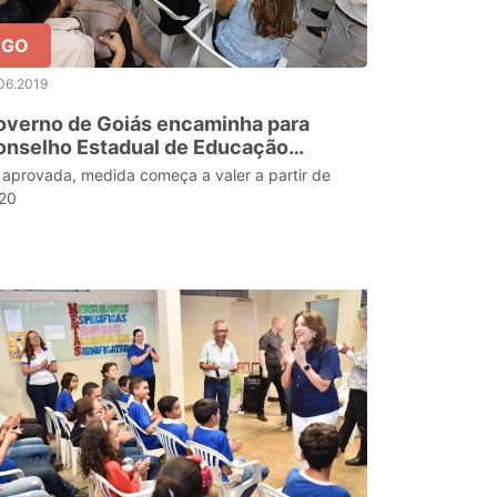
GO
06.2019
overno de Goiás encaminha para
onselho Estadual de Educação
oposta de 60 dias de férias para
 aprovada, medida começa a valer a partir de
rofessores
20