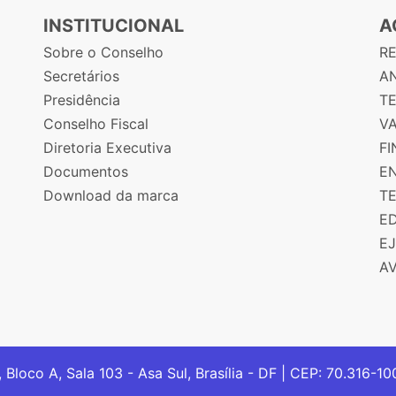
INSTITUCIONAL
A
Sobre o Conselho
R
Secretários
AN
Presidência
T
Conselho Fiscal
V
Diretoria Executiva
F
Documentos
E
Download da marca
T
E
E
A
, Bloco A, Sala 103 - Asa Sul, Brasília - DF | CEP: 70.316-1