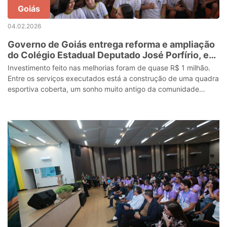
Goiás
04.02.2026
Governo de Goiás entrega reforma e ampliação
do Colégio Estadual Deputado José Porfírio, em
Trombas
Investimento feito nas melhorias foram de quase R$ 1 milhão.
Entre os serviços executados está a construção de uma quadra
esportiva coberta, um sonho muito antigo da comunidade
escolar