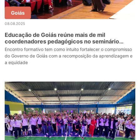
Goiás
08.08.2025
Educação de Goiás reúne mais de mil
coordenadores pedagógicos no seminário
Recompor com Equidade, em Goiânia
Encontro formativo tem como intuito fortalecer o compromisso
do Governo de Goiás com a recomposição da aprendizagem e
a equidade