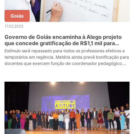
Goiás
17.02.2023
Governo de Goiás encaminha à Alego projeto
que concede gratificação de R$1,1 mil para
professores
Estímulo será repassado para todos os professores efetivos e
temporários em regência. Matéria ainda prevê bonificação para
docentes que exercem função de coordenador pedagógico.
Investimento do Govern