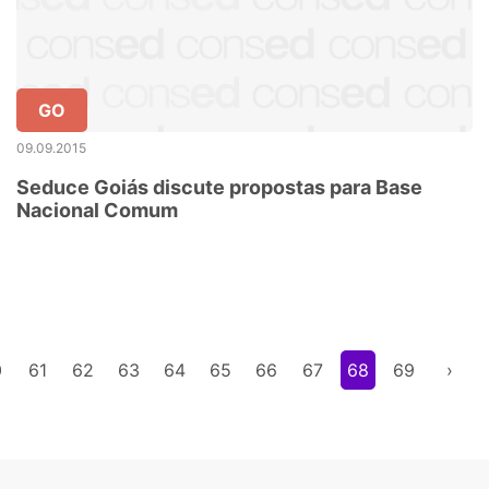
GO
09.09.2015
Seduce Goiás discute propostas para Base
Nacional Comum
0
61
62
63
64
65
66
67
68
69
›