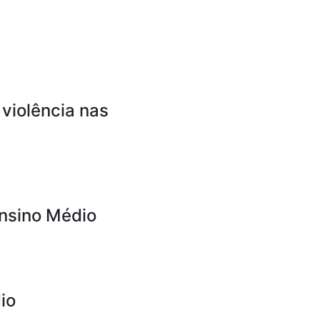
 violência nas
Ensino Médio
io