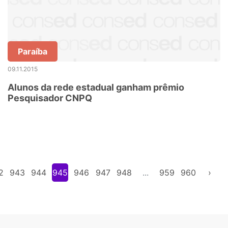
Paraíba
09.11.2015
Alunos da rede estadual ganham prêmio
Pesquisador CNPQ
2
943
944
945
946
947
948
...
959
960
›