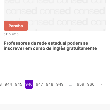
Paraíba
31.10.2015
Professores da rede estadual podem se
inscrever em curso de inglês gratuitamente
3
944
945
946
947
948
949
...
959
960
›