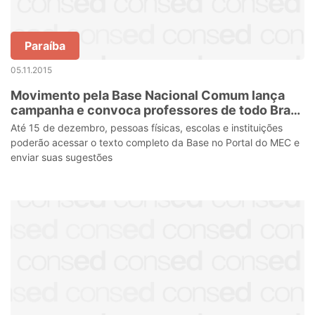
Paraíba
05.11.2015
Movimento pela Base Nacional Comum lança
campanha e convoca professores de todo Brasil
à participação na consulta pública realizada
Até 15 de dezembro, pessoas físicas, escolas e instituições
pelo MEC
poderão acessar o texto completo da Base no Portal do MEC e
enviar suas sugestões