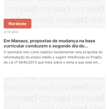
Nordeste
31.10.2015
Em Manaus, propostas de mudança na base
curricular conduzem o segundo dia do
seminário nacional do Ensino Médio
O seminário tem como objetivo fundamentar uma proposta de
reformulação do ensino médio e sugerir inferências no Projeto
de Lei nº 6840/2013 que trata sobre o tema e que está em
tramitação no Congresso