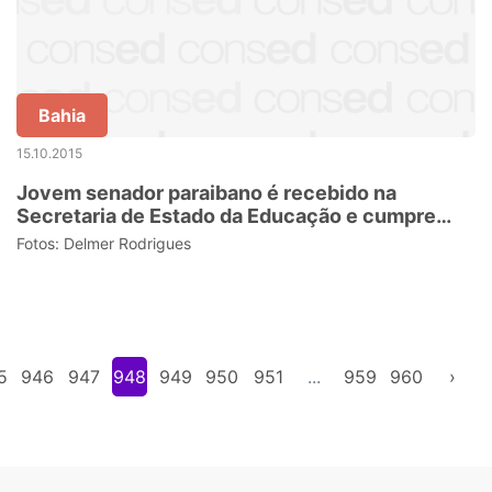
Bahia
15.10.2015
Jovem senador paraibano é recebido na
Secretaria de Estado da Educação e cumpre
compromissos em JP
Fotos: Delmer Rodrigues
5
946
947
948
949
950
951
...
959
960
›