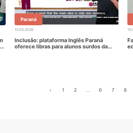
Paraná
15.05.2026
15.
em
Inclusão: plataforma Inglês Paraná
Fa
to
oferece libras para alunos surdos da
e
rede
tr
‹
1
2
...
6
7
8