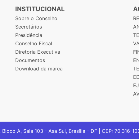
INSTITUCIONAL
A
Sobre o Conselho
R
Secretários
AN
Presidência
T
Conselho Fiscal
V
Diretoria Executiva
F
Documentos
E
Download da marca
T
E
E
A
, Bloco A, Sala 103 - Asa Sul, Brasília - DF | CEP: 70.316-1