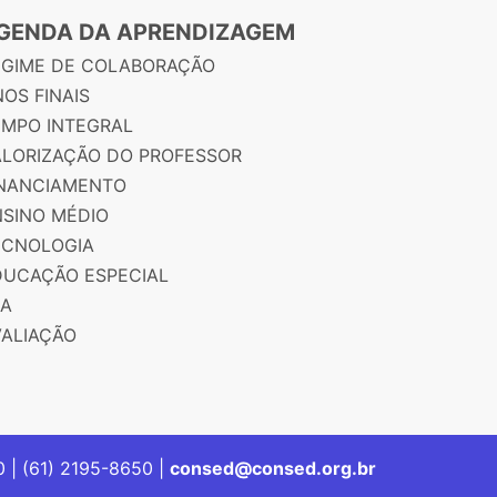
GENDA DA APRENDIZAGEM
EGIME DE COLABORAÇÃO
OS FINAIS
EMPO INTEGRAL
ALORIZAÇÃO DO PROFESSOR
INANCIAMENTO
NSINO MÉDIO
ECNOLOGIA
DUCAÇÃO ESPECIAL
JA
VALIAÇÃO
00 | (61) 2195-8650 |
consed@consed.org.br