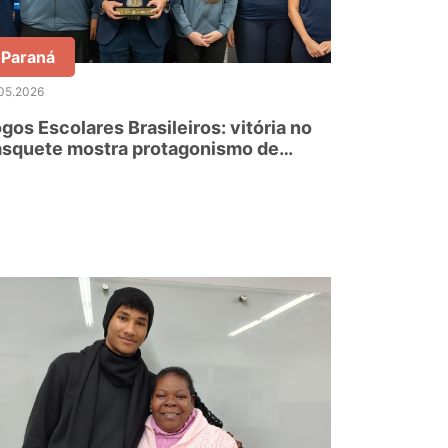
Paraná
05.2026
gos Escolares Brasileiros: vitória no
asquete mostra protagonismo de
letas do Paraná