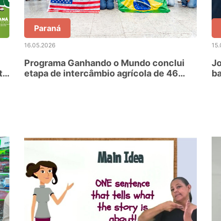
Paraná
16.05.2026
15.
Programa Ganhando o Mundo conclui
Jo
tir
etapa de intercâmbio agrícola de 46
b
alunos nos EUA
at