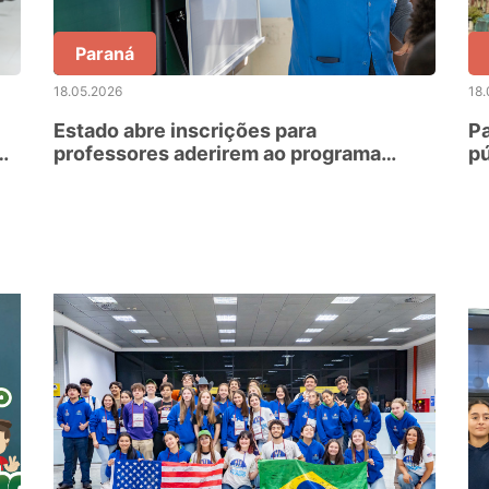
Paraná
18.05.2026
18.
Estado abre inscrições para
Pa
professores aderirem ao programa
pú
Formadores em Ação
m