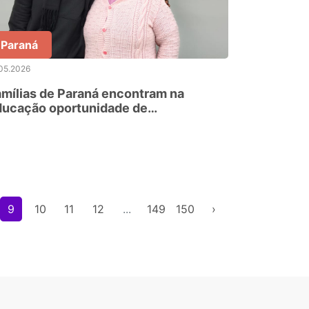
Paraná
05.2026
mílias de Paraná encontram na
ducação oportunidade de
ansformação coletiva
9
10
11
12
...
149
150
›