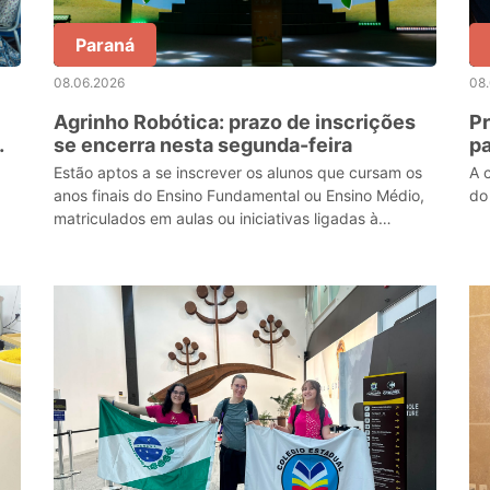
Paraná
08.06.2026
08
Agrinho Robótica: prazo de inscrições
Pr
se encerra nesta segunda-feira
pa
12
Estão aptos a se inscrever os alunos que cursam os
A 
anos finais do Ensino Fundamental ou Ensino Médio,
do
matriculados em aulas ou iniciativas ligadas à
Robótica