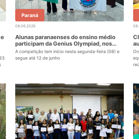
Paraná
08.06.2026
08
ce
Alunas paranaenses do ensino médio
C
participam da Genius Olympiad, nos
au
EUA
re
A competição tem início nesta segunda-feira (08) e
Or
983
segue até 12 de junho
eq
s
re
qu