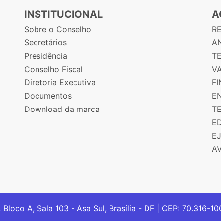
INSTITUCIONAL
A
Sobre o Conselho
R
Secretários
AN
Presidência
T
Conselho Fiscal
V
Diretoria Executiva
F
Documentos
E
Download da marca
T
E
E
A
, Bloco A, Sala 103 - Asa Sul, Brasília - DF | CEP: 70.316-1