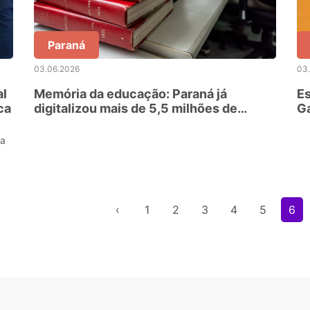
Paraná
03.06.2026
03
al
Memória da educação: Paraná já
Es
ca
digitalizou mais de 5,5 milhões de
G
páginas em projeto inédito
5
da
‹
1
2
3
4
5
6