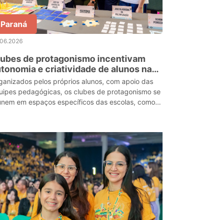
Paraná
.06.2026
lubes de protagonismo incentivam
tonomia e criatividade de alunos na
de estadual
ganizados pelos próprios alunos, com apoio das
uipes pedagógicas, os clubes de protagonismo se
únem em espaços específicos das escolas, como
adras esportivas e laboratórios de informática