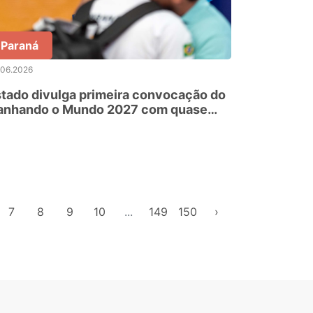
Paraná
.06.2026
tado divulga primeira convocação do
anhando o Mundo 2027 com quase
00 nomes
7
8
9
10
...
149
150
›