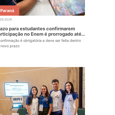
Paraná
.06.2026
azo para estudantes confirmarem
rticipação no Enem é prorrogado até
 de junho
confirmação é obrigatória e deve ser feita dentro
 novo prazo