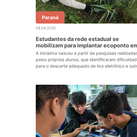
Paraná
08.06.2026
Estudantes da rede estadual se
mobilizam para implantar ecoponto e
São José dos Pinhais
A iniciativa nasceu a partir de pesquisas realizada
pelos próprios alunos, que identificaram dificulda
para o descarte adequado de lixo eletrônico e out
resíduos recicláveis tanto na escola qua