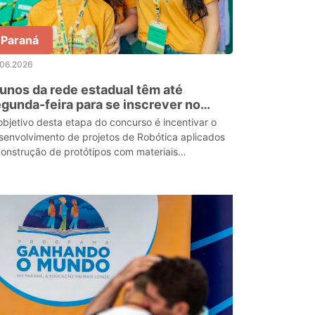
Paraná
.06.2026
unos da rede estadual têm até
gunda-feira para se inscrever no
rinho Robótica
objetivo desta etapa do concurso é incentivar o
senvolvimento de projetos de Robótica aplicados
construção de protótipos com materiais
stentáveis