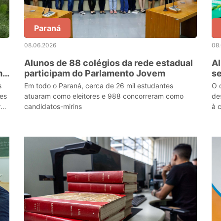
Paraná
08.06.2026
08
Alunos de 88 colégios da rede estadual
Al
m
participam do Parlamento Jovem
se
Ag
s
Em todo o Paraná, cerca de 26 mil estudantes
O 
des
atuaram como eleitores e 988 concorreram como
de
ros
candidatos-mirins
à 
su