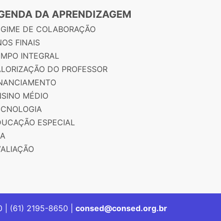
GENDA DA APRENDIZAGEM
EGIME DE COLABORAÇÃO
OS FINAIS
EMPO INTEGRAL
ALORIZAÇÃO DO PROFESSOR
INANCIAMENTO
NSINO MÉDIO
ECNOLOGIA
DUCAÇÃO ESPECIAL
JA
VALIAÇÃO
00 | (61) 2195-8650 |
consed@consed.org.br