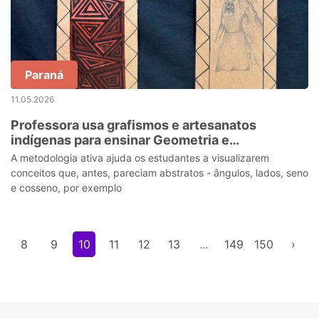
Paraná
11.05.2026
Professora usa grafismos e artesanatos
indígenas para ensinar Geometria e
Trigonometria
A metodologia ativa ajuda os estudantes a visualizarem
conceitos que, antes, pareciam abstratos - ângulos, lados, seno
e cosseno, por exemplo
8
9
10
11
12
13
...
149
150
›