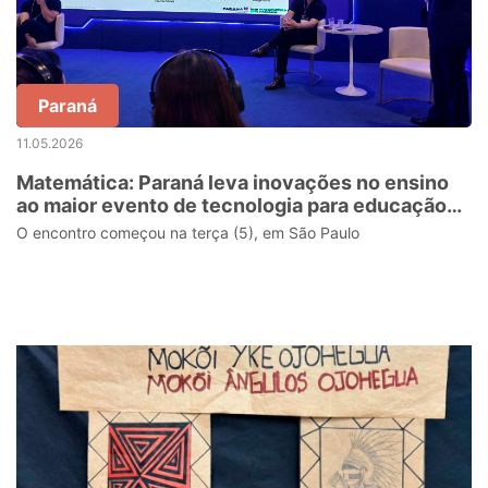
Paraná
11.05.2026
Matemática: Paraná leva inovações no ensino
ao maior evento de tecnologia para educação
da América Latina
O encontro começou na terça (5), em São Paulo