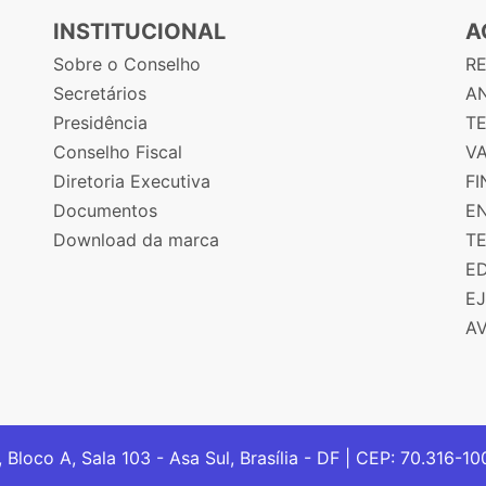
INSTITUCIONAL
A
Sobre o Conselho
R
Secretários
AN
Presidência
T
Conselho Fiscal
V
Diretoria Executiva
F
Documentos
E
Download da marca
T
E
E
A
, Bloco A, Sala 103 - Asa Sul, Brasília - DF | CEP: 70.316-1