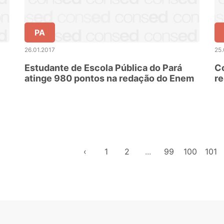
PA
26.01.2017
25.
Estudante de Escola Pública do Pará
Co
atinge 980 pontos na redação do Enem
re
‹
1
2
...
99
100
101