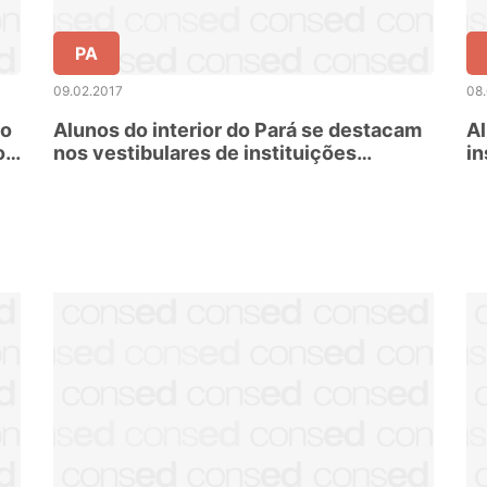
PA
09.02.2017
08
do
Alunos do interior do Pará se destacam
Al
o
nos vestibulares de instituições
in
públicas
R