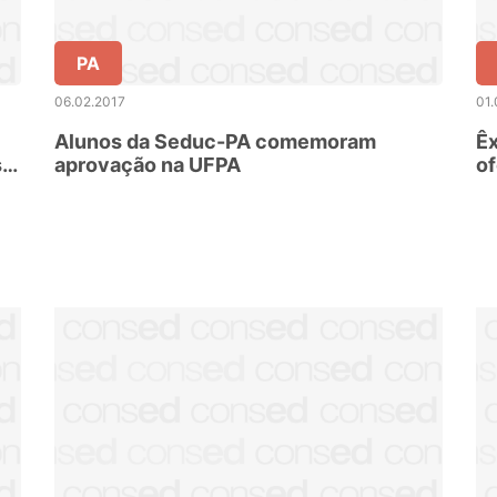
PA
06.02.2017
01.
Alunos da Seduc-PA comemoram
Êx
s
aprovação na UFPA
of
da