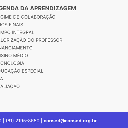
GENDA DA APRENDIZAGEM
EGIME DE COLABORAÇÃO
OS FINAIS
EMPO INTEGRAL
ALORIZAÇÃO DO PROFESSOR
INANCIAMENTO
NSINO MÉDIO
ECNOLOGIA
DUCAÇÃO ESPECIAL
JA
VALIAÇÃO
00 | (61) 2195-8650 |
consed@consed.org.br