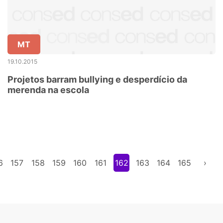
MT
19.10.2015
Projetos barram bullying e desperdício da
merenda na escola
6
157
158
159
160
161
162
163
164
165
›