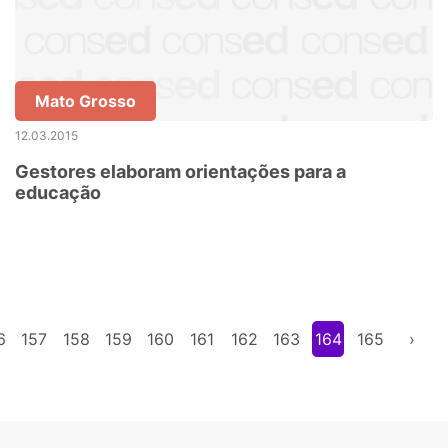
Mato Grosso
12.03.2015
Gestores elaboram orientações para a
educação
6
157
158
159
160
161
162
163
164
165
›