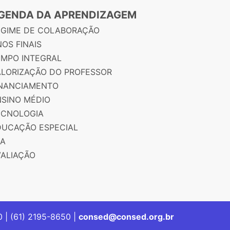
GENDA DA APRENDIZAGEM
EGIME DE COLABORAÇÃO
OS FINAIS
EMPO INTEGRAL
ALORIZAÇÃO DO PROFESSOR
INANCIAMENTO
NSINO MÉDIO
ECNOLOGIA
DUCAÇÃO ESPECIAL
JA
VALIAÇÃO
00 | (61) 2195-8650 |
consed@consed.org.br