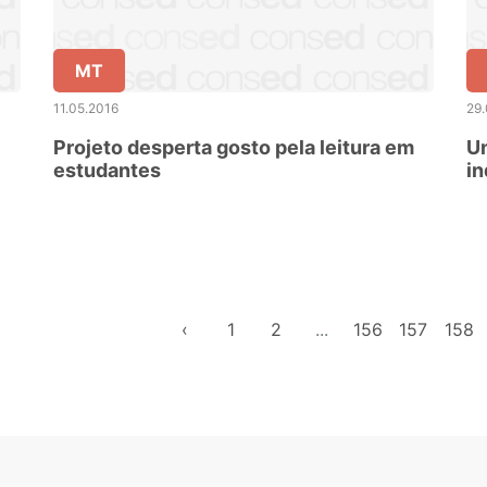
MT
11.05.2016
29
Projeto desperta gosto pela leitura em
Un
estudantes
in
‹
1
2
...
156
157
158