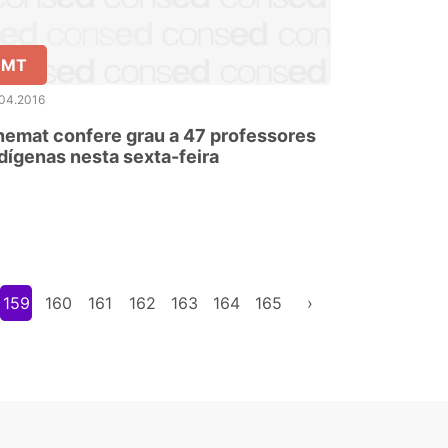
MT
.04.2016
emat confere grau a 47 professores
dígenas nesta sexta-feira
159
160
161
162
163
164
165
›