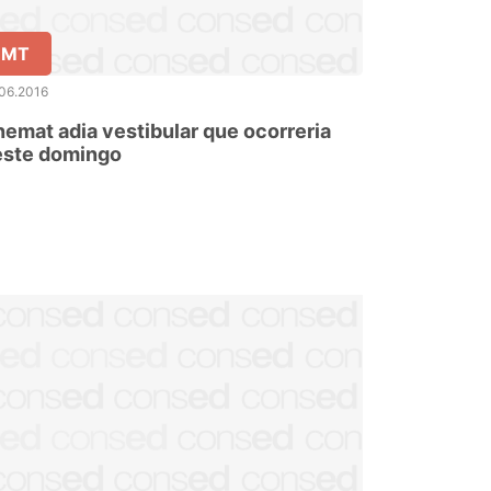
MT
06.2016
emat adia vestibular que ocorreria
este domingo