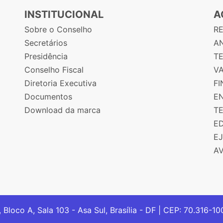
INSTITUCIONAL
A
Sobre o Conselho
R
Secretários
AN
Presidência
T
Conselho Fiscal
V
Diretoria Executiva
F
Documentos
E
Download da marca
T
E
E
A
, Bloco A, Sala 103 - Asa Sul, Brasília - DF | CEP: 70.316-1