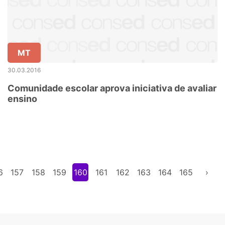
MT
30.03.2016
Comunidade escolar aprova iniciativa de avaliar
ensino
6
157
158
159
160
161
162
163
164
165
›