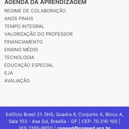
AGENDA DA APRENDIZAGEM
REGIME DE COLABORAÇÃO
ANOS FINAIS
TEMPO INTEGRAL
VALORIZAÇÃO DO PROFESSOR
FINANCIAMENTO
ENSINO MÉDIO
TECNOLOGIA
EDUCAÇÃO ESPECIAL
EJA
AVALIAÇÃO
Edifício Brasil 21. SHS, Quadra 6, Conjunto A, Bloco A,
Sala 103 - Asa Sul, Brasília - DF | CEP: 70.316-100 |
(61) 2195-8650 |
consed@consed.org.br