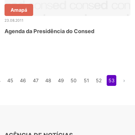
Amapá
23.08.2011
Agenda da Presidência do Consed
4
45
46
47
48
49
50
51
52
53
›