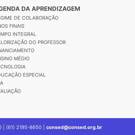
GENDA DA APRENDIZAGEM
EGIME DE COLABORAÇÃO
OS FINAIS
EMPO INTEGRAL
ALORIZAÇÃO DO PROFESSOR
INANCIAMENTO
NSINO MÉDIO
ECNOLOGIA
DUCAÇÃO ESPECIAL
JA
VALIAÇÃO
00 | (61) 2195-8650 |
consed@consed.org.br