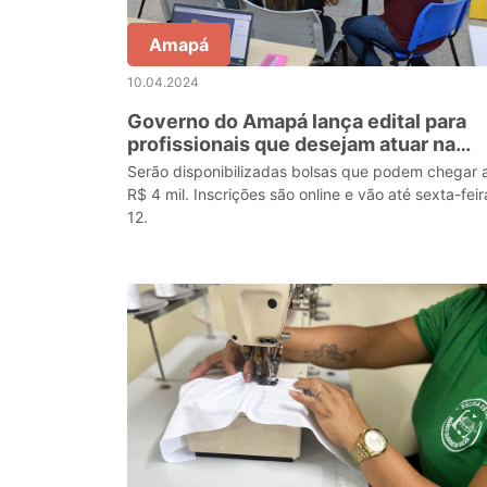
Amapá
10.04.2024
Governo do Amapá lança edital para
profissionais que desejam atuar na
capacitação de professores da rede
Serão disponibilizadas bolsas que podem chegar 
estadual
R$ 4 mil. Inscrições são online e vão até sexta-feir
12.