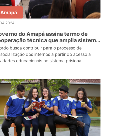
Amapá
.04.2024
overno do Amapá assina termo de
operação técnica que amplia sistema
e educação para apenados do estado
ordo busca contribuir para o processo de
ssocialização dos internos a partir do acesso a
ividades educacionais no sistema prisional.