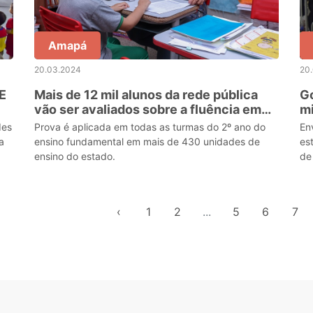
Amapá
20.03.2024
20
E
Mais de 12 mil alunos da rede pública
G
vão ser avaliados sobre a fluência em
mi
leitura, no Amapá
fe
des
Prova é aplicada em todas as turmas do 2º ano do
En
a
ensino fundamental em mais de 430 unidades de
es
ensino do estado.
de
‹
1
2
...
5
6
7