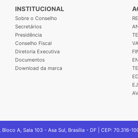
INSTITUCIONAL
A
Sobre o Conselho
R
Secretários
AN
Presidência
T
Conselho Fiscal
V
Diretoria Executiva
F
Documentos
E
Download da marca
T
E
E
A
, Bloco A, Sala 103 - Asa Sul, Brasília - DF | CEP: 70.316-1