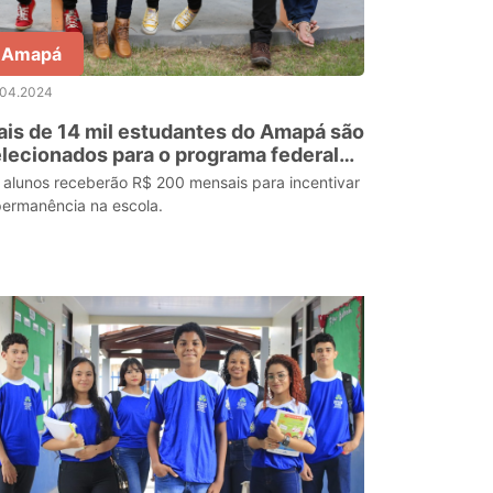
Amapá
.04.2024
is de 14 mil estudantes do Amapá são
lecionados para o programa federal
é de Meia’
 alunos receberão R$ 200 mensais para incentivar
permanência na escola.