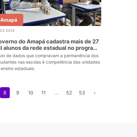
Amapá
.03.2024
overno do Amapá cadastra mais de 27
l alunos da rede estadual no programa
deral 'Pé-de-Meia'
vio de dados que compravam a permanência dos
tudantes nas escolas é competência das unidades
 ensino estaduais.
8
9
10
11
...
52
53
›