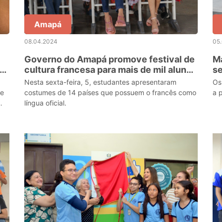
Amapá
08.04.2024
05
Governo do Amapá promove festival de
Ma
om
cultura francesa para mais de mil alunos
se
do Conjunto Macapaba, em Macapá
‘P
Nesta sexta-feira, 5, estudantes apresentaram
Os
te
costumes de 14 países que possuem o francês como
a 
língua oficial.