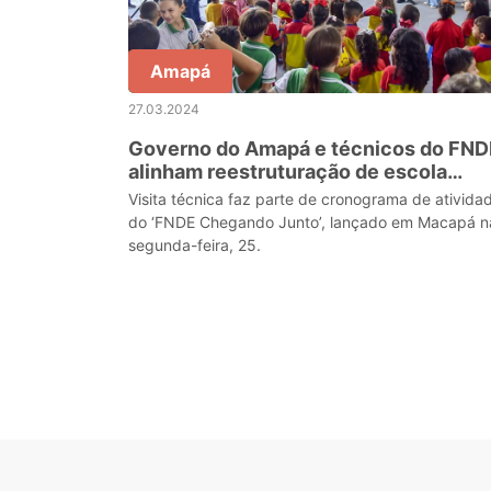
Amapá
27.03.2024
Governo do Amapá e técnicos do FND
alinham reestruturação de escola
estadual
Visita técnica faz parte de cronograma de ativida
do ‘FNDE Chegando Junto’, lançado em Macapá n
segunda-feira, 25.