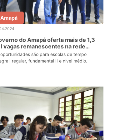
Amapá
.04.2024
verno do Amapá oferta mais de 1,3
l vagas remanescentes na rede
tadual de ensino
 oportunidades são para escolas de tempo
egral, regular, fundamental II e nível médio.