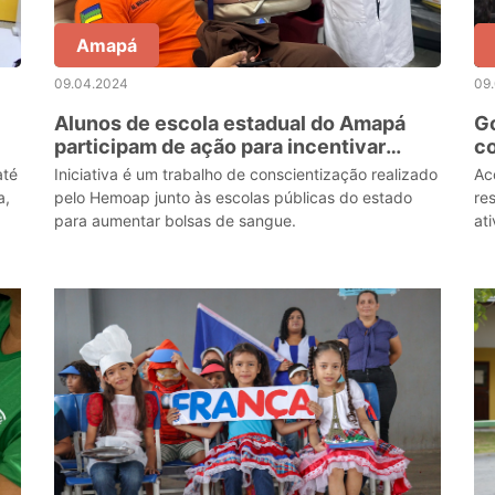
Amapá
09.04.2024
09
Alunos de escola estadual do Amapá
G
participam de ação para incentivar
co
doações de sangue
d
até
Iniciativa é um trabalho de conscientização realizado
Ac
a,
pelo Hemoap junto às escolas públicas do estado
re
para aumentar bolsas de sangue.
at