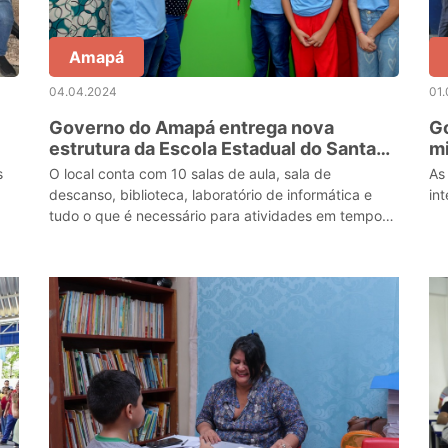
Amapá
04.04.2024
01
Governo do Amapá entrega nova
Go
estrutura da Escola Estadual do Santa
mi
Inês, em Macapá
es
s
O local conta com 10 salas de aula, sala de
As
descanso, biblioteca, laboratório de informática e
int
tudo o que é necessário para atividades em tempo
integral.