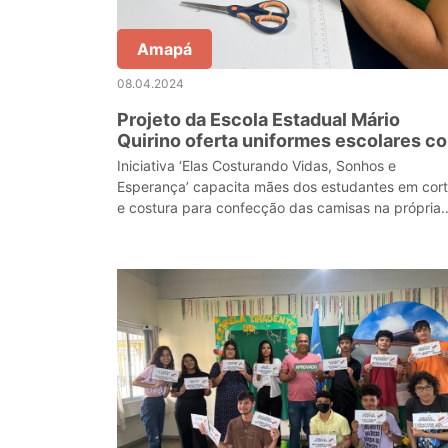
Amapá
08.04.2024
Projeto da Escola Estadual Mário
Quirino oferta uniformes escolares c
preços acessíveis para alunos, em
Iniciativa ‘Elas Costurando Vidas, Sonhos e
Macapá
Esperança’ capacita mães dos estudantes em cor
e costura para confecção das camisas na própria
escola.