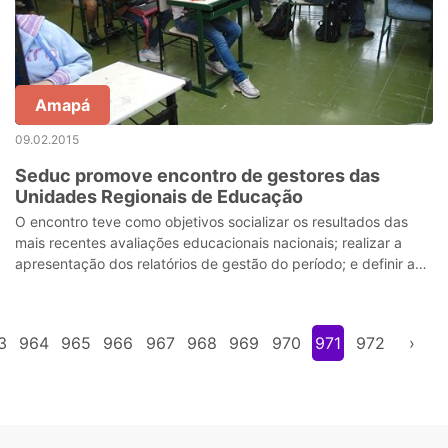
Amapá
09.02.2015
Seduc promove encontro de gestores das
Unidades Regionais de Educação
O encontro teve como objetivos socializar os resultados das
mais recentes avaliações educacionais nacionais; realizar a
apresentação dos relatórios de gestão do período; e definir as
ações do período
3
964
965
966
967
968
969
970
971
972
›