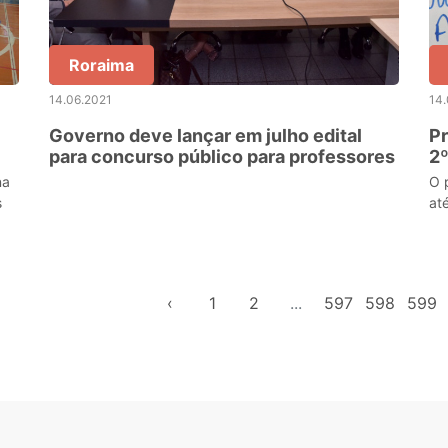
Roraima
14.06.2021
14.
Governo deve lançar em julho edital
Pr
para concurso público para professores
2º
no
na
O 
s
at
‹
1
2
...
597
598
599