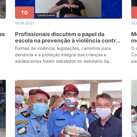
TO
16.06.2021
16.
as
Profissionais discutem o papel da
Mo
escola na prevenção à violência contra
m
crianças e adolescentes
Formas de violência, legislações, caminhos para
O 
denúncia e a proteção integral das crianças e
Co
adolescentes foram debatidos no webinário da
pa
Seduc
da
vir