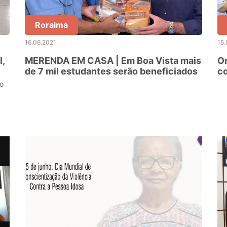
Roraima
16.06.2021
15.
l,
MERENDA EM CASA | Em Boa Vista mais
On
de 7 mil estudantes serão beneficiados
c
da
io