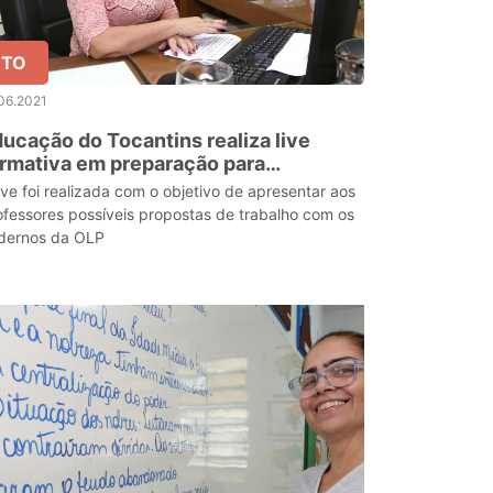
TO
06.2021
ucação do Tocantins realiza live
rmativa em preparação para
impíada de Língua Portuguesa
live foi realizada com o objetivo de apresentar aos
ofessores possíveis propostas de trabalho com os
dernos da OLP