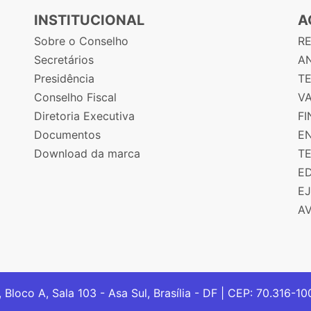
INSTITUCIONAL
A
Sobre o Conselho
R
Secretários
AN
Presidência
T
Conselho Fiscal
V
Diretoria Executiva
F
Documentos
E
Download da marca
T
E
E
A
, Bloco A, Sala 103 - Asa Sul, Brasília - DF | CEP: 70.316-1