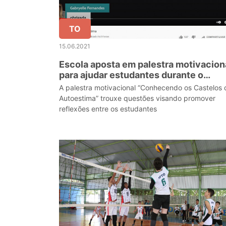
TO
15.06.2021
Escola aposta em palestra motivacion
para ajudar estudantes durante o
distanciamento social
A palestra motivacional “Conhecendo os Castelos 
Autoestima” trouxe questões visando promover
reflexões entre os estudantes