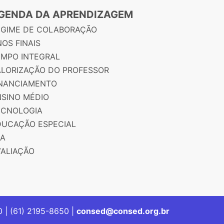
GENDA DA APRENDIZAGEM
EGIME DE COLABORAÇÃO
OS FINAIS
EMPO INTEGRAL
ALORIZAÇÃO DO PROFESSOR
INANCIAMENTO
NSINO MÉDIO
ECNOLOGIA
DUCAÇÃO ESPECIAL
JA
VALIAÇÃO
00 | (61) 2195-8650 |
consed@consed.org.br