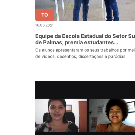
TO
16.06.2021
Equipe da Escola Estadual do Setor Su
de Palmas, premia estudantes
vencedores da gincana ambiental
Os alunos apresentaram os seus trabalhos por me
de vídeos, desenhos, dissertações e paródias