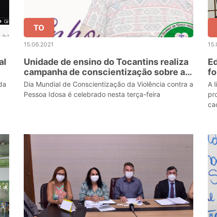
TO
15.06.2021
15.
al
Unidade de ensino do Tocantins realiza
Ed
campanha de conscientização sobre a
fo
violência contra a pessoa idosa
Ol
da
Dia Mundial de Conscientização da Violência contra a
A 
Pessoa Idosa é celebrado nesta terça-feira
pr
ca