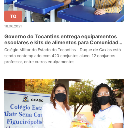
TO
18.06.2021
Governo do Tocantins entrega equipamentos
escolares e kits de alimentos para Comunidade
Escolar de Taquaruçu
Colégio Militar do Estado do Tocantins - Duque de Caxias está
sendo contemplado com 420 conjuntos aluno, 12 conjuntos
professor, entre outros equipamentos