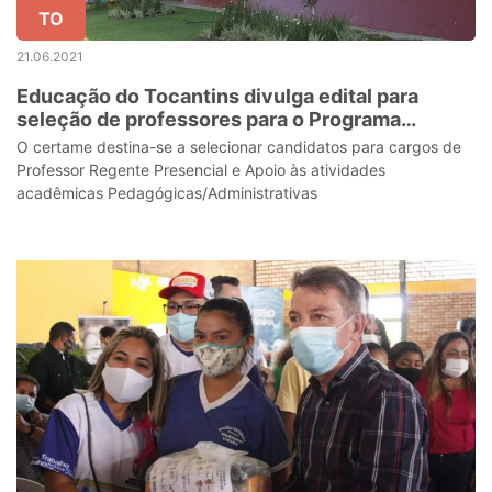
TO
21.06.2021
Educação do Tocantins divulga edital para
seleção de professores para o Programa
Pronatec/Novos Caminhos
O certame destina-se a selecionar candidatos para cargos de
Professor Regente Presencial e Apoio às atividades
acadêmicas Pedagógicas/Administrativas