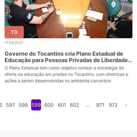
TO
17.06.2021
Governo do Tocantins cria Plano Estadual de
Educação para Pessoas Privadas de Liberdade e
Egressas do Sistema Penal
O Plano Estadual tem como objetivo nortear a estratégia de
oferta da educação em prisões no Tocantins, com diretrizes e
ações a serem desenvolvidas no ambiente carcerário
6
597
598
599
600
601
602
...
971
972
›