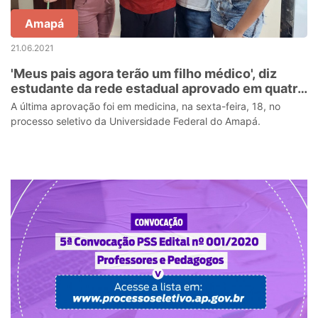
Amapá
21.06.2021
'Meus pais agora terão um filho médico', diz
estudante da rede estadual aprovado em quatro
universidades públicas
A última aprovação foi em medicina, na sexta-feira, 18, no
processo seletivo da Universidade Federal do Amapá.