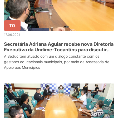
TO
17.06.2021
Secretária Adriana Aguiar recebe nova Diretoria
Executiva da Undime-Tocantins para discutir
proposta de trabalho conjunto
A Seduc tem atuado com um diálogo constante com os
gestores educacionais municipais, por meio da Assessoria de
Apoio aos Municípios