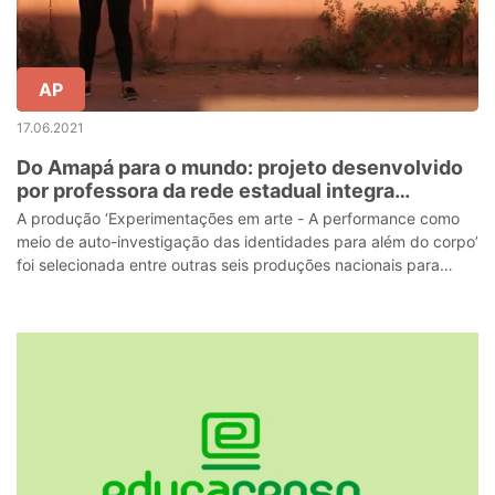
AP
17.06.2021
Do Amapá para o mundo: projeto desenvolvido
por professora da rede estadual integra
exposição da ONU na Europa
A produção ‘Experimentações em arte - A performance como
meio de auto-investigação das identidades para além do corpo’
foi selecionada entre outras seis produções nacionais para
compor a exibição.