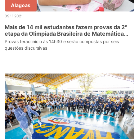
Alagoas
09.11.2021
Mais de 14 mil estudantes fazem provas da 2ª
etapa da Olimpíada Brasileira de Matemática
das Escolas Públicas (OBMEP)
Provas terão início às 14h30 e serão compostas por seis
questões discursivas