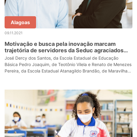
Alagoas
09.11.2021
Motivação e busca pela inovação marcam
trajetória de servidores da Seduc agraciados
com a Medalha Sílvio Viana
José Dercy dos Santos, da Escola Estadual de Educação
Básica Pedro Joaquim, de Teotônio Vilela e Renato de Menezes
Pereira, da Escola Estadual Atanagildo Brandão, de Maravilha
estarão entre os dez ser