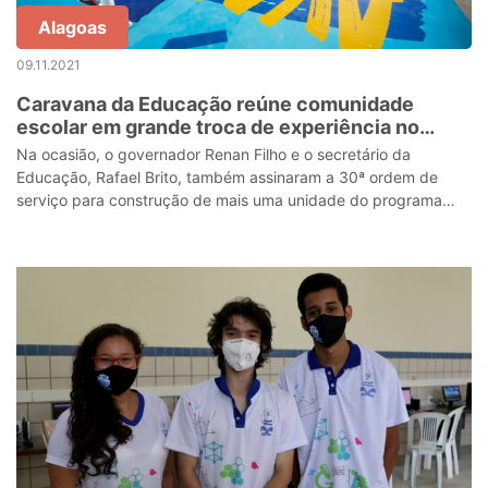
Alagoas
09.11.2021
Caravana da Educação reúne comunidade
escolar em grande troca de experiência no
Sertão
Na ocasião, o governador Renan Filho e o secretário da
Educação, Rafael Brito, também assinaram a 30ª ordem de
serviço para construção de mais uma unidade do programa
Creches CRIA