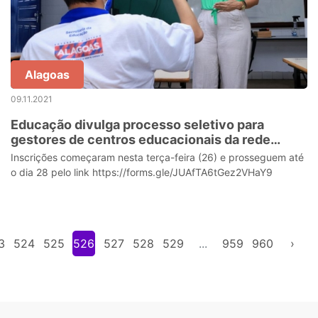
Alagoas
09.11.2021
Educação divulga processo seletivo para
gestores de centros educacionais da rede
estadual
Inscrições começaram nesta terça-feira (26) e prosseguem até
o dia 28 pelo link https://forms.gle/JUAfTA6tGez2VHaY9
3
524
525
526
527
528
529
...
959
960
›