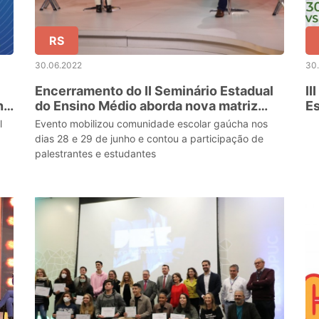
RS
30.06.2022
30
Encerramento do II Seminário Estadual
II
no
do Ensino Médio aborda nova matriz
Es
curricular no Rio Grande do Sul
gr
l
Evento mobilizou comunidade escolar gaúcha nos
es
dias 28 e 29 de junho e contou a participação de
palestrantes e estudantes