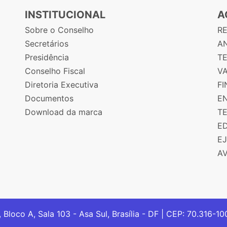
INSTITUCIONAL
A
Sobre o Conselho
R
Secretários
AN
Presidência
T
Conselho Fiscal
V
Diretoria Executiva
F
Documentos
E
Download da marca
T
E
E
A
, Bloco A, Sala 103 - Asa Sul, Brasília - DF | CEP: 70.316-1