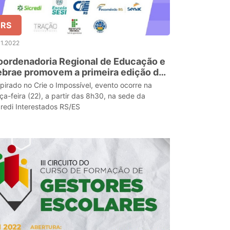
RS
11.2022
ordenadoria Regional de Educação e
brae promovem a primeira edição do
vento “#inspirAÇÃO”
spirado no Crie o Impossível, evento ocorre na
rça-feira (22), a partir das 8h30, na sede da
credi Interestados RS/ES