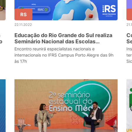
RS
22.11.2022
21.
a
Educação do Rio Grande do Sul realiza
Co
o
Seminário Nacional das Escolas
Se
Criativas nos dias 22 e 23 de novembro
e
Encontro reunirá especialistas nacionais e
In
internacionais no IFRS Campus Porto Alegre das 9h
te
às 17h
Si