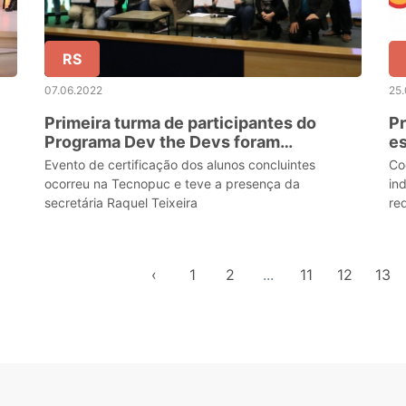
RS
07.06.2022
25
Primeira turma de participantes do
Pr
Programa Dev the Devs foram
es
certificados nesta segunda (06)
at
Evento de certificação dos alunos concluintes
Co
ocorreu na Tecnopuc e teve a presença da
in
secretária Raquel Teixeira
req
‹
1
2
...
11
12
13