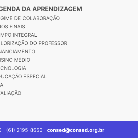
GENDA DA APRENDIZAGEM
EGIME DE COLABORAÇÃO
OS FINAIS
EMPO INTEGRAL
ALORIZAÇÃO DO PROFESSOR
INANCIAMENTO
NSINO MÉDIO
ECNOLOGIA
DUCAÇÃO ESPECIAL
JA
VALIAÇÃO
00 | (61) 2195-8650 |
consed@consed.org.br