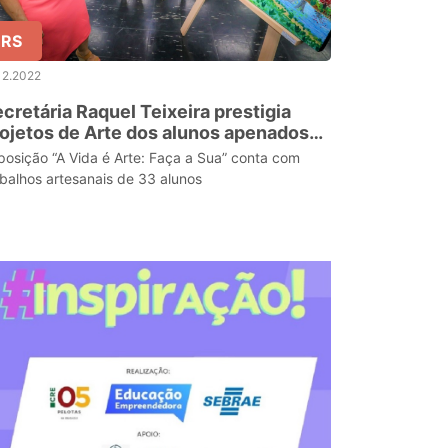
RS
12.2022
cretária Raquel Teixeira prestigia
ojetos de Arte dos alunos apenados
 Escola Irmão Miguel Dario
posição “A Vida é Arte: Faça a Sua” conta com
abalhos artesanais de 33 alunos