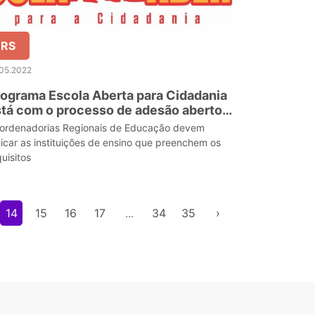
RS
.05.2022
ograma Escola Aberta para Cidadania
tá com o processo de adesão aberto
é dia 30 de maio
ordenadorias Regionais de Educação devem
dicar as instituições de ensino que preenchem os
uisitos
14
15
16
17
...
34
35
›