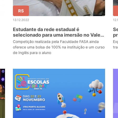
RS
13.12.2022
12.
Estudante da rede estadual é
Se
selecionado para uma imersão no Vale
pr
do Silício nos Estados Unidos
da
Competição realizada pela Faculdade FASA ainda
Ex
oferece uma bolsa de 100% na instituição e um curso
tr
de Inglês para o aluno