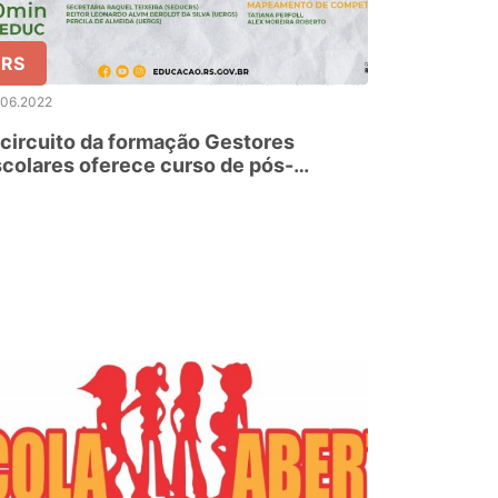
RS
.06.2022
I circuito da formação Gestores
colares oferece curso de pós-
aduação para as equipes diretivas das
colas estaduais