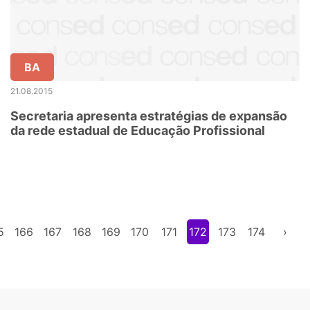
BA
21.08.2015
Secretaria apresenta estratégias de expansão
da rede estadual de Educação Profissional
5
166
167
168
169
170
171
172
173
174
›