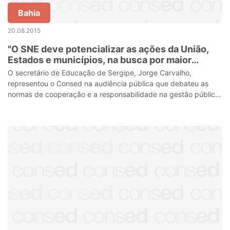
Bahia
20.08.2015
"O SNE deve potencializar as ações da União,
Estados e municípios, na busca por maior
eficácia dos resultados educacionais", definiu
O secretário de Educação de Sergipe, Jorge Carvalho,
Jorge Carvalho
representou o Consed na audiência pública que debateu as
normas de cooperação e a responsabilidade na gestão pública
da educação brasileira, por me