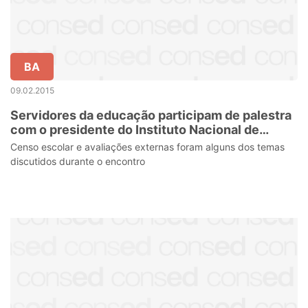
BA
09.02.2015
Servidores da educação participam de palestra
com o presidente do Instituto Nacional de
Estudos e Pesquisas Educacionais Anísio
Censo escolar e avaliações externas foram alguns dos temas
Teixeira
discutidos durante o encontro