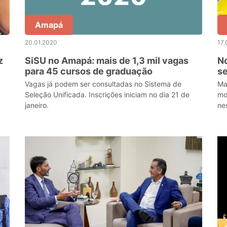
Amapá
20.01.2020
17.
z
SiSU no Amapá: mais de 1,3 mil vagas
No
para 45 cursos de graduação
se
2
Vagas já podem ser consultadas no Sistema de
Ma
Seleção Unificada. Inscrições iniciam no dia 21 de
mo
janeiro.
ne