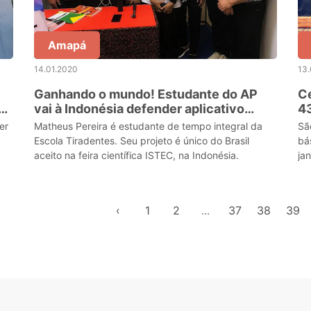
Amapá
14.01.2020
13.
Ganhando o mundo! Estudante do AP
Ce
vai à Indonésia defender aplicativo
43
terapêutico
fr
er
Matheus Pereira é estudante de tempo integral da
Sã
Escola Tiradentes. Seu projeto é único do Brasil
bá
aceito na feira científica ISTEC, na Indonésia.
jan
‹
1
2
...
37
38
39