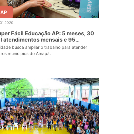
AP
.01.2020
per Fácil Educação AP: 5 meses, 30
l atendimentos mensais e 95
rviços
idade busca ampliar o trabalho para atender
tros municípios do Amapá.