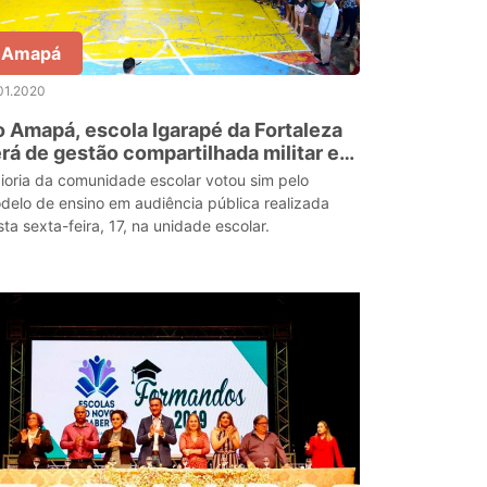
Amapá
01.2020
 Amapá, escola Igarapé da Fortaleza
rá de gestão compartilhada militar em
020
ioria da comunidade escolar votou sim pelo
delo de ensino em audiência pública realizada
sta sexta-feira, 17, na unidade escolar.