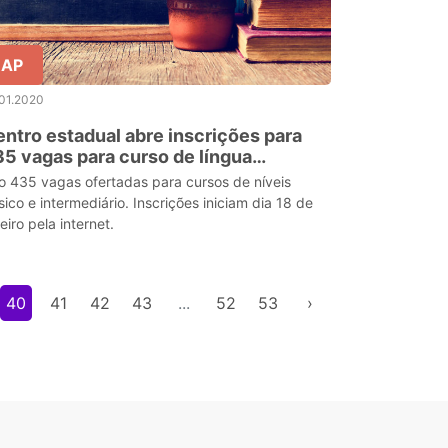
AP
01.2020
ntro estadual abre inscrições para
5 vagas para curso de língua
ancesa, no AP
o 435 vagas ofertadas para cursos de níveis
sico e intermediário. Inscrições iniciam dia 18 de
eiro pela internet.
40
41
42
43
...
52
53
›