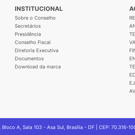
INSTITUCIONAL
A
Sobre o Conselho
R
Secretários
AN
Presidência
T
Conselho Fiscal
V
Diretoria Executiva
F
Documentos
E
Download da marca
T
E
E
A
, Bloco A, Sala 103 - Asa Sul, Brasília - DF | CEP: 70.316-1