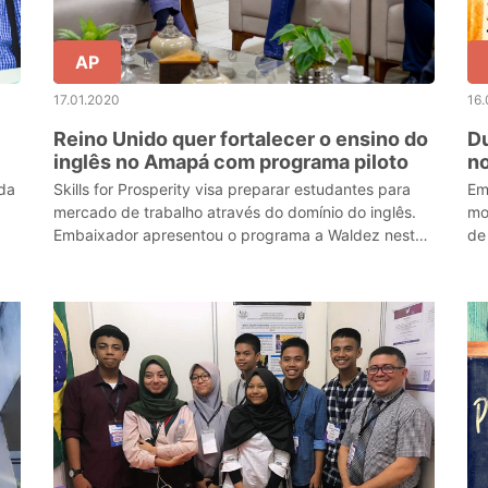
AP
17.01.2020
16.
Reino Unido quer fortalecer o ensino do
Du
inglês no Amapá com programa piloto
no
A
ada
Skills for Prosperity visa preparar estudantes para
Em
mercado de trabalho através do domínio do inglês.
mo
Embaixador apresentou o programa a Waldez nesta
de
quinta, 16
Sa