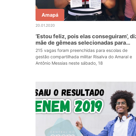
Amapá
20.01.2020
‘Estou feliz, pois elas conseguiram’, di
mãe de gêmeas selecionadas para
escola militar no Amapá
215 vagas foram preenchidas para escolas de
gestão compartilhada militar Risalva do Amaral e
Antônio Messias neste sábado, 18