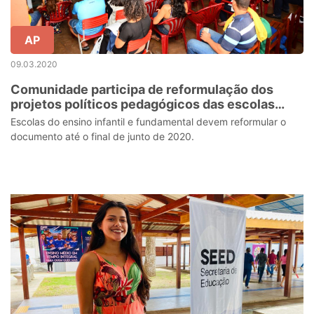
AP
09.03.2020
Comunidade participa de reformulação dos
projetos políticos pedagógicos das escolas
estaduais do Amapá
Escolas do ensino infantil e fundamental devem reformular o
documento até o final de junto de 2020.