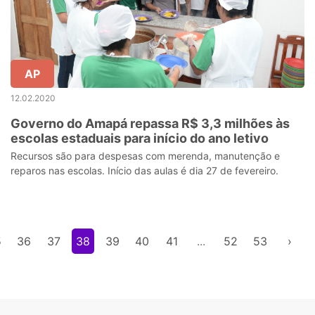
AP
12.02.2020
Governo do Amapá repassa R$ 3,3 milhões às
escolas estaduais para início do ano letivo
Recursos são para despesas com merenda, manutenção e
reparos nas escolas. Início das aulas é dia 27 de fevereiro.
5
36
37
38
39
40
41
...
52
53
›