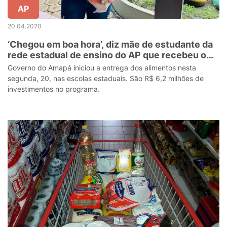
AP
20.04.2020
‘Chegou em boa hora’, diz mãe de estudante da
rede estadual de ensino do AP que recebeu o
Kit Merenda em Casa
Governo do Amapá iniciou a entrega dos alimentos nesta
segunda, 20, nas escolas estaduais. São R$ 6,2 milhões de
investimentos no programa.