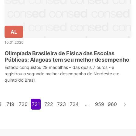
AL
10.01.2020
Olimpíada Brasileira de Física das Escolas
Públicas: Alagoas tem seu melhor desempenho
Estado conquistou 29 medalhas – das quais 7 ouros - e
registrou o segundo melhor desempenho do Nordeste e o
quinto do Brasil
8
719
720
721
722
723
724
...
959
960
›