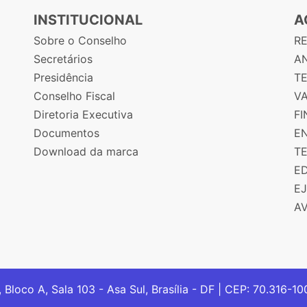
INSTITUCIONAL
A
Sobre o Conselho
R
Secretários
AN
Presidência
T
Conselho Fiscal
V
Diretoria Executiva
F
Documentos
E
Download da marca
T
E
E
A
, Bloco A, Sala 103 - Asa Sul, Brasília - DF | CEP: 70.316-1