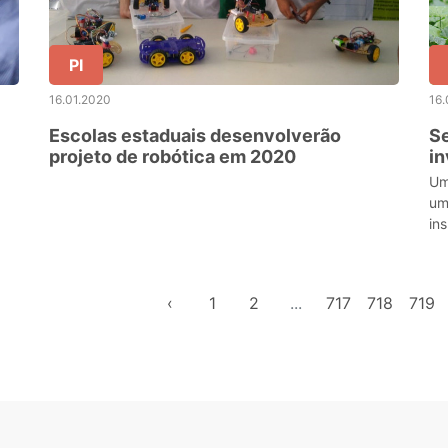
PI
16.01.2020
16.
Escolas estaduais desenvolverão
S
projeto de robótica em 2020
in
ch
Um
m
um
in
‹
1
2
...
717
718
719