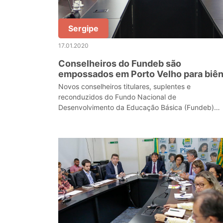
Sergipe
17.01.2020
Conselheiros do Fundeb são
empossados em Porto Velho para biên
2020/2021
Novos conselheiros titulares, suplentes e
reconduzidos do Fundo Nacional de
Desenvolvimento da Educação Básica (Fundeb)
tomaram posse nesta quarta-feira (15)