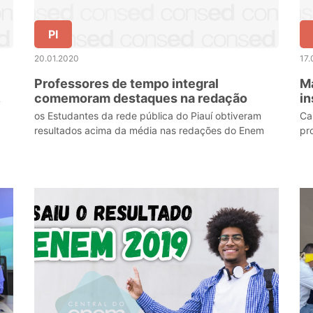
PI
20.01.2020
17.
Professores de tempo integral
Ma
comemoram destaques na redação
in
G
os Estudantes da rede pública do Piauí obtiveram
Ca
resultados acima da média nas redações do Enem
pr