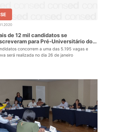
SE
01.2020
is de 12 mil candidatos se
screveram para Pré-Universitário do
overno de Sergipe
ndidatos concorrem a uma das 5.195 vagas e
ova será realizada no dia 26 de janeiro