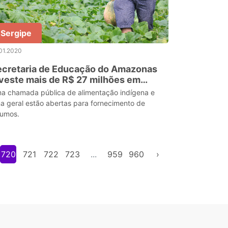
Sergipe
01.2020
ecretaria de Educação do Amazonas
veste mais de R$ 27 milhões em
amadas públicas para aquisição de
a chamada pública de alimentação indígena e
erenda escolar
a geral estão abertas para fornecimento de
sumos.
720
721
722
723
...
959
960
›