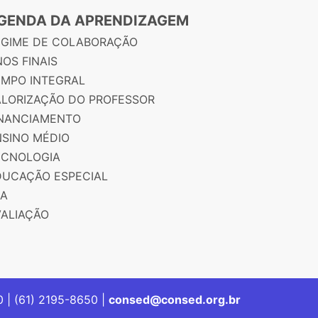
GENDA DA APRENDIZAGEM
EGIME DE COLABORAÇÃO
OS FINAIS
EMPO INTEGRAL
ALORIZAÇÃO DO PROFESSOR
INANCIAMENTO
NSINO MÉDIO
ECNOLOGIA
DUCAÇÃO ESPECIAL
JA
VALIAÇÃO
00 | (61) 2195-8650 |
consed@consed.org.br