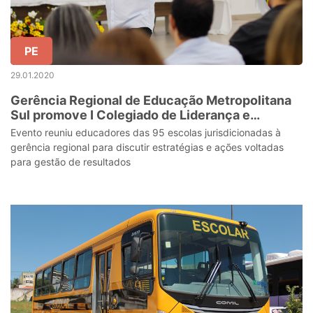
PE
29.01.2020
Gerência Regional de Educação Metropolitana
Sul promove I Colegiado de Liderança e
Desenvolvimento Educacional
Evento reuniu educadores das 95 escolas jurisdicionadas à
gerência regional para discutir estratégias e ações voltadas
para gestão de resultados