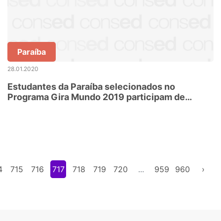
Paraíba
28.01.2020
Estudantes da Paraíba selecionados no
Programa Gira Mundo 2019 participam de
solenidade de pré-embarque
4
715
716
717
718
719
720
...
959
960
›